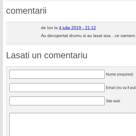
comentarii
de Ion la
4 iulie 2019 - 21:12
Au decopertat drumu si au lasat asa…ce oamen
Lasati un comentariu
Nume (required)
Email (nu va fi pub
Site web