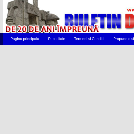
Pagina principala
Publicitate
Termeni si Conditii
Propune o st