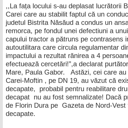
,,La fața locului s-au deplasat lucrătorii B
Carei care au stabilit faptul că un conduc
judetul Bistrita Năsăud a condus un ans
remorca, pe fondul unei defectiuni a unui
capului tractor a pătruns pe contrasens i
autoutilitara care circula regulamentar d
impactului a rezultat rănirea a 4 persoan
efectuează cercetări!”,a declarat purtăto
Mare, Paula Gabor. Astăzi, cei care au c
Carei-Moftin , pe DN 19, au văzut că exi
decapate, probabil pentru reabilitare dr
decapat nu au fost semnalizate! Dacă pr
de Florin Dura pe Gazeta de Nord-Vest v
decapate.