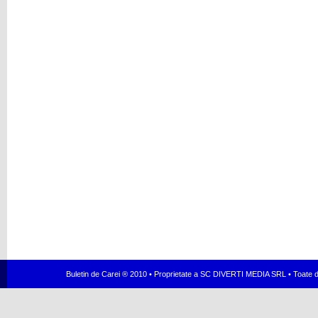
Buletin de Carei ® 2010 • Proprietate a SC DIVERTI MEDIA SRL • Toate dr