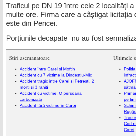
Traficul pe DN 19 între cele 2 localități 
multe ore. Firma care a câștigat licitația 
este din Pericei.
Porțiunile decapate nu au fost semnaliz
Stiri asemanatoare
Ultimele s
Accident între Carei și Moftin
Poliți
Accident cu 7 victime la Dindeștiu-Mic
infrac
Accident tragic intre Carei si Petresti. 2
AJOFM
morti si 3 raniti
sătmăr
Accident cu victime. O persoană
Primăr
carbonizată
pe ti
Accident fără victime în Carei
Schim
Rugăc
Trecer
Cod r
Carei