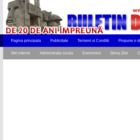
Pagina principala
Publicitate
Termeni si Conditii
Propune o st
Stiri interne
Administratie locala
Eveniment
Stirea Zilei
C