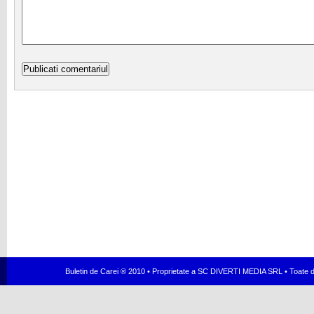
Buletin de Carei ® 2010 • Proprietate a SC DIVERTI MEDIA SRL • Toate dr