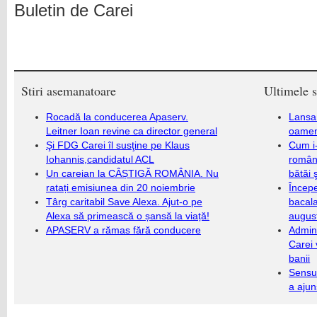
Buletin de Carei
Stiri asemanatoare
Ultimele s
Rocadă la conducerea Apaserv.
Lansa
Leitner Ioan revine ca director general
oameni
Şi FDG Carei îl susţine pe Klaus
Cum i-
Iohannis,candidatul ACL
români
Un careian la CÂȘTIGĂ ROMÂNIA. Nu
bătăi 
ratați emisiunea din 20 noiembrie
Încep
Târg caritabil Save Alexa. Ajut-o pe
bacala
Alexa să primească o șansă la viață!
augus
APASERV a rămas fără conducere
Admini
Carei 
banii
Sensul
a ajun