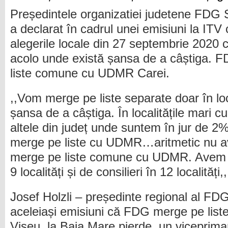
Președintele organizatiei judetene FDG 
a declarat în cadrul unei emisiuni la ITV
alegerile locale din 27 septembrie 2020 c
acolo unde există șansa de a câștiga. 
liste comune cu UDMR Carei.
,,Vom merge pe liste separate doar în lo
șansa de a câștiga. În localitățile mari
altele din județ unde suntem în jur de 
merge pe liste cu UDMR…aritmetic nu a
merge pe liste comune cu UDMR. Avem c
9 localități și de consilieri în 12 localități
Josef Holzli – președinte regional al FD
aceleiași emisiuni că FDG merge pe liste
Vișeu, la Baia Mare pierde un viceprimar