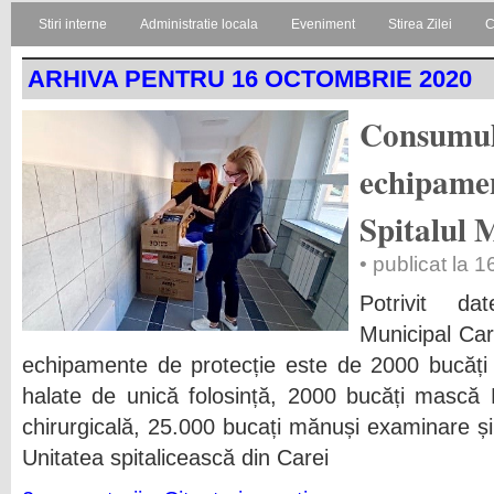
Stiri interne
Administratie locala
Eveniment
Stirea Zilei
C
ARHIVA PENTRU 16 OCTOMBRIE 2020
Consumul
echipamen
Spitalul 
• publicat la 
Potrivit da
Municipal Car
echipamente de protecție este de 2000 bucăți
halate de unică folosință, 2000 bucăți mască
chirurgicală, 25.000 bucați mănuși examinare și
Unitatea spitalicească din Carei