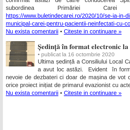
confirmat astăzi de către conducerea Spita
subordinea Primăriei C
https://www.buletindecarei.ro/2020/10/se-ia-in-dis
municipal-carei-pentru-pacientii-neinfectati-cu-
Nu exista comentarii
•
Citeste in continuare »
Ședință în format electronic la
• publicat la 16 octombrie 2020
Ultima ședință a Consiliului Local 
a avut loc astăzi. Evident în form
nevoie de dezbateri ci doar de mașina de vot 
orice proiect inițiat de primarul evazionist cu act
Nu exista comentarii
•
Citeste in continuare »