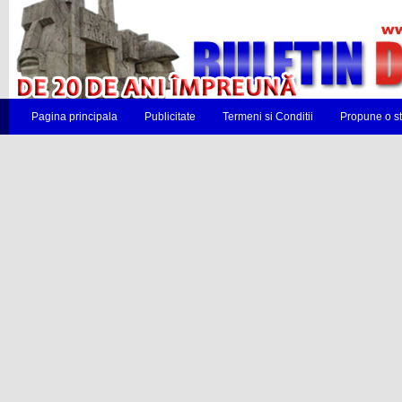
Pagina principala
Publicitate
Termeni si Conditii
Propune o st