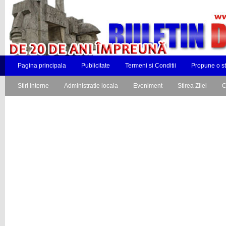
Pagina principala
Publicitate
Termeni si Conditii
Propune o st
Stiri interne
Administratie locala
Eveniment
Stirea Zilei
C