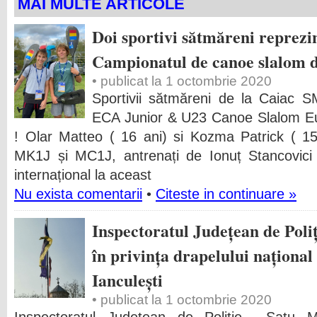
MAI MULTE ARTICOLE
Doi sportivi sătmăreni reprez
Campionatul de canoe slalom d
• publicat la 1 octombrie 2020
Sportivii sătmăreni de la Caiac 
ECA Junior & U23 Canoe Slalom E
! Olar Matteo ( 16 ani) si Kozma Patrick ( 15 a
MK1J și MC1J, antrenați de Ionuț Stancovici c
internațional la aceast
Nu exista comentarii
•
Citeste in continuare »
Inspectoratul Județean de Poliț
în privința drapelului național
Ianculești
• publicat la 1 octombrie 2020