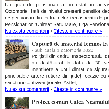
Un grup de pensionari a protestat în aceas
Octombrie, faţă de nivelul creşterii pensiilor 
de pensionari din cadrul celor trei asociații de 
Pensionarilor ”Unirea” Satu Mare, Liga Pensiona
Nu exista comentarii
•
Citeste in continuare »
Captură de material lemnos la
• publicat la 1 octombrie 2020
Polițiștii din cadrul Inspectoratului
au desfășurat la data de 30 sept
menținere a unui climat de siguranț
principalele artere rutiere din județ, ocazie c
sancțiuni contravenționale. Astfel,
Nu exista comentarii
•
Citeste in continuare »
Proiect comun Calea Neamului,