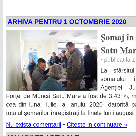
ARHIVA PENTRU 1 OCTOMBRIE 2020
Șomaj în 
Satu Ma
• publicat la
La sfârșitu
șomajului î
Agenției J
Forței de Muncă Satu Mare a fost de 3,43 %, m
cea din luna iulie a anului 2020 datorită 
totalul șomerilor înregistrați la finele lunii augu
Nu exista comentarii
•
Citeste in continuare »