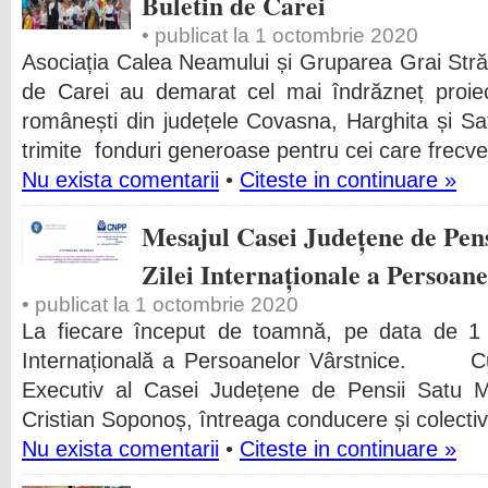
Buletin de Carei
• publicat la 1 octombrie 2020
Asociația Calea Neamului și Gruparea Grai Stră
de Carei au demarat cel mai îndrăzneț proiect 
românești din județele Covasna, Harghita și S
trimite fonduri generoase pentru cei care frecv
Nu exista comentarii
•
Citeste in continuare »
Mesajul Casei Județene de Pen
Zilei Internaționale a Persoan
• publicat la 1 octombrie 2020
La fiecare început de toamnă, pe data de 1 
Internațională a Persoanelor Vârstnice. Cu 
Executiv al Casei Județene de Pensii Satu 
Cristian Soponoș, întreaga conducere și colectivul
Nu exista comentarii
•
Citeste in continuare »