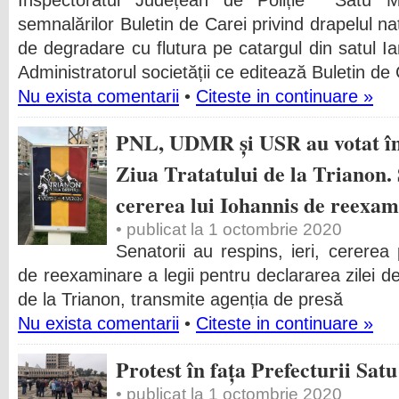
Inspectoratul Județean de Poliție Satu 
semnalărilor Buletin de Carei privind drapelul na
de degradare cu flutura pe catargul din satul Ia
Administratorul societății ce editează Buletin de
Nu exista comentarii
•
Citeste in continuare »
PNL, UDMR și USR au votat împ
Ziua Tratatului de la Trianon. 
cererea lui Iohannis de reexami
• publicat la 1 octombrie 2020
Senatorii au respins, ieri, cererea
de reexaminare a legii pentru declararea zilei de
de la Trianon, transmite agenția de presă
Nu exista comentarii
•
Citeste in continuare »
Protest în fața Prefecturii Sat
• publicat la 1 octombrie 2020