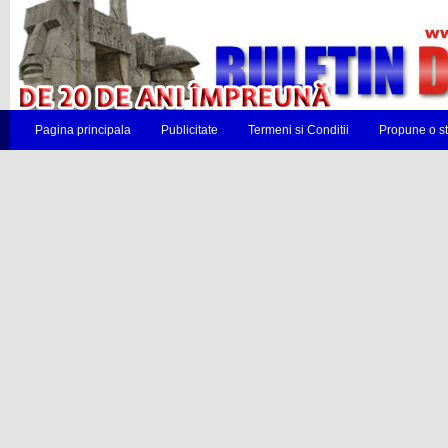
Pagina principala
Publicitate
Termeni si Conditii
Propune o st