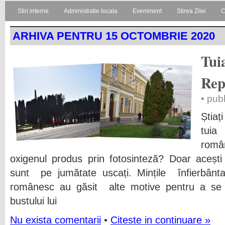
Stiri interne
Administratie locala
Eveniment
Stirea Zilei
C
ARHIVA PENTRU 15 OCTOMBRIE 2020
Tuia
Rep
• pub
Știaț
tuia
româ
oxigenul produs prin fotosinteză? Doar acești
sunt pe jumătate uscați. Mințile înfierbânta
românesc au găsit alte motive pentru a se p
bustului lui
Nu exista comentarii
•
Citeste in continuare »