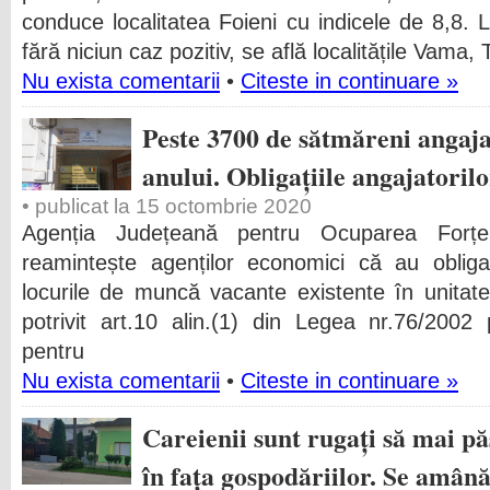
conduce localitatea Foieni cu indicele de 8,8. La
fără niciun caz pozitiv, se află localitățile Vama, T
Nu exista comentarii
•
Citeste in continuare »
Peste 3700 de sătmăreni angajaț
anului. Obligațiile angajatoril
• publicat la 15 octombrie 2020
Agenția Județeană pentru Ocuparea For
reamintește agenților economici că au obli
locurile de muncă vacante existente în unitate
potrivit art.10 alin.(1) din Legea nr.76/2002 p
pentru
Nu exista comentarii
•
Citeste in continuare »
Careienii sunt rugați să mai pă
în fața gospodăriilor. Se amân