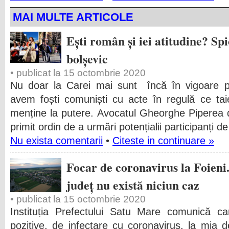
MAI MULTE ARTICOLE
Ești român și iei atitudine? Spi
bolșevic
• publicat la 15 octombrie 2020
Nu doar la Carei mai sunt încă în vigoare pr
avem foști comuniști cu acte în regulă ce ta
menține la putere. Avocatul Gheorghe Piperea d
primit ordin de a urmări potențialii participanți de
Nu exista comentarii
•
Citeste in continuare »
Focar de coronavirus la Foieni. 
județ nu există niciun caz
• publicat la 15 octombrie 2020
Instituția Prefectului Satu Mare comunică ca
pozitive, de infectare cu coronavirus, la mia de 