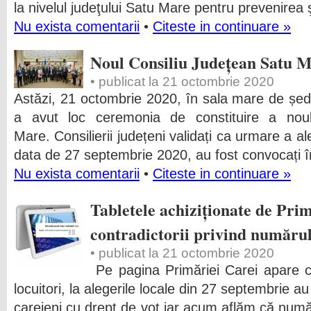
la nivelul judeţului Satu Mare pentru prevenirea
Nu exista comentarii
•
Citeste in continuare »
Noul Consiliu Județean Satu 
• publicat la 21 octombrie 2020
Astăzi, 21 octombrie 2020, în sala mare de ședi
a avut loc ceremonia de constituire a noul
Mare. Consilierii județeni validați ca urmare a al
data de 27 septembrie 2020, au fost convocați î
Nu exista comentarii
•
Citeste in continuare »
Tabletele achiziționate de Prim
contradictorii privind numărul
• publicat la 21 octombrie 2020
Pe pagina Primăriei Carei apare 
locuitori, la alegerile locale din 27 septembrie au
careieni cu drept de vot iar acum aflăm că număr