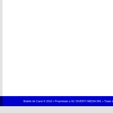
Buletin de Carei ® 2010 • Proprietate a SC DIVERTI MEDIA SRL • Toate dr