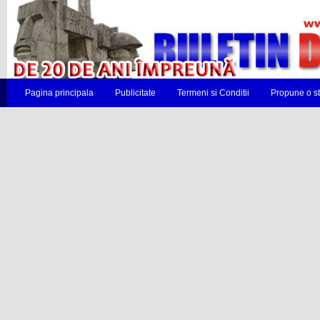
Pagina principala
Publicitate
Termeni si Conditii
Propune o st