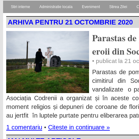
Stiri interne
Administratie locala
Eveniment
Stirea Zilei
C
ARHIVA PENTRU 21 OCTOMBRIE 2020
Parastas de
eroii din S
• publicat la 21 
Parastas de pom
cimitirul din S
vandalizate o pa
Asociația Codrenii a organizat și în aceste con
moment religios și depuneri de coroane de flori
au jertfit în luptele purtate pentru eliberarea patr
1 comentariu
•
Citeste in continuare »