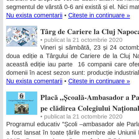
segmentul de vârstă 0-6 ani există și el. Nici 
Nu exista comentarii
•
Citeste in continuare »
Târg de Cariere la Cluj Napoc
• publicat la 21 octombrie 2020
Vineri și sâmbătă, 23 și 24 octomb
doua ediție a Târgului de Cariere de la Cluj 
această ediție iau parte 16 companii care ofe
domenii în acest sezon sunt: producție industrială,
Nu exista comentarii
•
Citeste in continuare »
Placă „Școală-Ambasador a P
pe clădirea Colegiului Națion
• publicat la 21 octombrie 2020
Programul educativ ”Școli –ambasador ale Par
a fost lansat în toate țările membre ale Uniunii