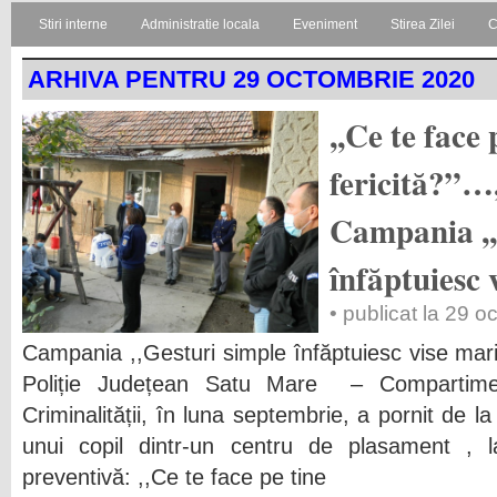
Stiri interne
Administratie locala
Eveniment
Stirea Zilei
C
ARHIVA PENTRU 29 OCTOMBRIE 2020
,,Ce te face 
fericită?”…,
Campania ,,
înfăptuiesc 
• publicat la 29 
Campania ,,Gesturi simple înfăptuiesc vise mari”
Poliție Județean Satu Mare – Compartimen
Criminalității, în luna septembrie, a pornit de l
unui copil dintr-un centru de plasament , la
preventivă: ,,Ce te face pe tine