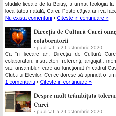
studiile liceale de la Beiuş, a urmat teologia la
localitatea natală, Carei. Peste câţiva ani va fac
Nu exista comentarii
•
Citeste in continuare »
Direcția de Cultură Carei omagi
colaboratorii
• publicat la 29 octombrie 2020
Ca în fiecare an, Direcția de Cultură Carei
colaboratori, instructori, referenți, angajați, me
sau ansambluri care au funcționat în cadrul Case
Clubului Elevilor. Cei ce doresc să aprindă o lu
1 comentariu
•
Citeste in continuare »
Despre mult trâmbițata toleranț
Carei
• publicat la 29 octombrie 2020