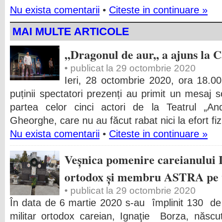
Nu exista comentarii
•
Citeste in continuare »
MAI MULTE ARTICOLE
,,Dragonul de aur,, a ajuns la 
• publicat la 29 octombrie 2020
Ieri, 28 octombrie 2020, ora 18.00,
puținii spectatori prezenți au primit un mesaj 
partea celor cinci actori de la Teatrul „A
Gheorghe, care nu au făcut rabat nici la efort fizic
Nu exista comentarii
•
Citeste in continuare »
Veșnica pomenire careianului 
ortodox și membru ASTRA pe 
• publicat la 29 octombrie 2020
În data de 6 martie 2020 s-au împlinit 130 de 
militar ortodox careian, Ignaţie Borza, năs