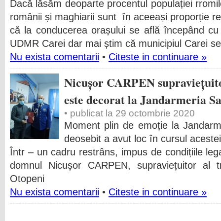
Dacă lăsăm deoparte procentul populației rromi
românii și maghiarii sunt în aceeași proporție re
că la conducerea orașului se află începând c
UDMR Carei dar mai știm că municipiul Carei se
Nu exista comentarii
•
Citeste in continuare »
Nicușor CARPEN supraviețuito
este decorat la Jandarmeria S
• publicat la 29 octombrie 2020
Moment plin de emoție la Jandar
deosebit a avut loc în cursul acestei 
Într – un cadru restrâns, impus de condițiile leg
domnul Nicușor CARPEN, supraviețuitor al t
Otopeni
Nu exista comentarii
•
Citeste in continuare »