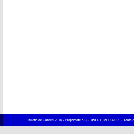
Buletin de Carei ® 2010 • Proprietate a SC DIVERTI MEDIA SRL • Toate dr