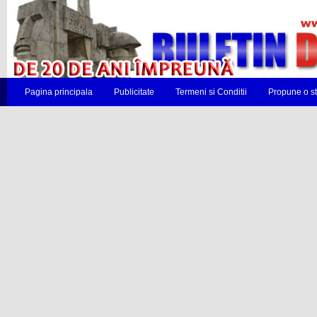
Pagina principala
Publicitate
Termeni si Conditii
Propune o st