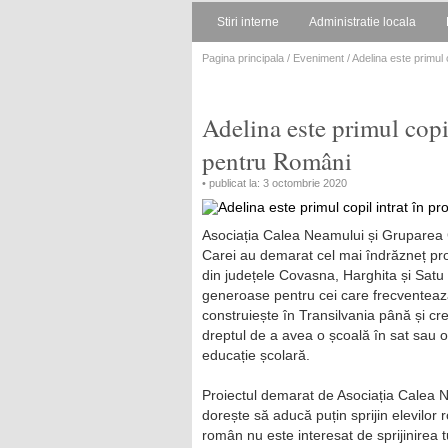
Stiri interne
Administratie locala
Pagina principala
/
Eveniment
/ Adelina este primul
Adelina este primul cop
pentru Români
• publicat la: 3 octombrie 2020
Asociația Calea Neamului și Gruparea 
Carei au demarat cel mai îndrăzneț proi
din județele Covasna, Harghita și Satu 
generoase pentru cei care frecventeaz
construiește în Transilvania până și c
dreptul de a avea o școală în sat sau o gr
educație școlară.
Proiectul demarat de Asociația Calea N
dorește să aducă puțin sprijin elevilor
român nu este interesat de sprijinirea t