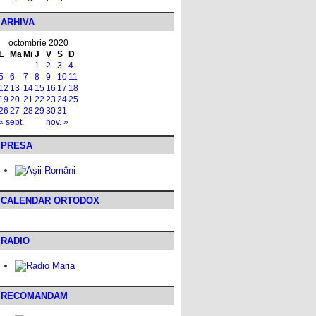
ARHIVA
octombrie 2020
L
Ma
Mi
J
V
S
D
1
2
3
4
5
6
7
8
9
10
11
12
13
14
15
16
17
18
19
20
21
22
23
24
25
26
27
28
29
30
31
« sept.
nov. »
PRESA
CALENDAR ORTODOX
RADIO
RECOMANDAM