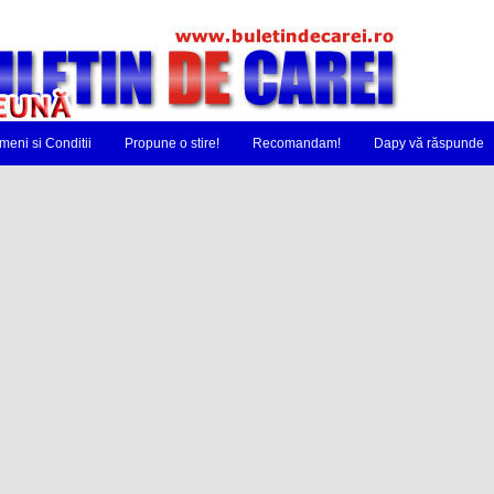
meni si Conditii
Propune o stire!
Recomandam!
Dapy vă răspunde