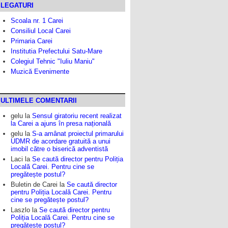
LEGATURI
Scoala nr. 1 Carei
Consiliul Local Carei
Primaria Carei
Institutia Prefectului Satu-Mare
Colegiul Tehnic "Iuliu Maniu"
Muzică Evenimente
ULTIMELE COMENTARII
gelu
la
Sensul giratoriu recent realizat
la Carei a ajuns în presa națională
gelu
la
S-a amânat proiectul primarului
UDMR de acordare gratuită a unui
imobil către o biserică adventistă
Laci
la
Se caută director pentru Poliția
Locală Carei. Pentru cine se
pregătește postul?
Buletin de Carei
la
Se caută director
pentru Poliția Locală Carei. Pentru
cine se pregătește postul?
Laszlo
la
Se caută director pentru
Poliția Locală Carei. Pentru cine se
pregătește postul?