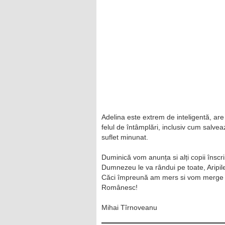
Adelina este extrem de inteligentă, are
felul de întâmplări, inclusiv cum salvea
suflet minunat.
Duminică vom anunța si alți copii însc
Dumnezeu le va rândui pe toate, Aripile
Căci împreună am mers si vom merge î
Românesc!
Mihai Tîrnoveanu