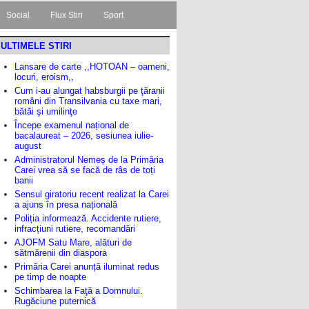
Social
Flux Stiri
Sport
ULTIMELE STIRI
Lansare de carte ,,HOTOAN – oameni,
locuri, eroism,,
Cum i-au alungat habsburgii pe ţăranii
români din Transilvania cu taxe mari,
bătăi şi umilinţe
Începe examenul național de
bacalaureat – 2026, sesiunea iulie-
august
Administratorul Nemeș de la Primăria
Carei vrea să se facă de râs de toți
banii
Sensul giratoriu recent realizat la Carei
a ajuns în presa națională
Poliția informează. Accidente rutiere,
infracțiuni rutiere, recomandări
AJOFM Satu Mare, alături de
sătmărenii din diaspora
Primăria Carei anunță iluminat redus
pe timp de noapte
Schimbarea la Faţă a Domnului.
Rugăciune puternică