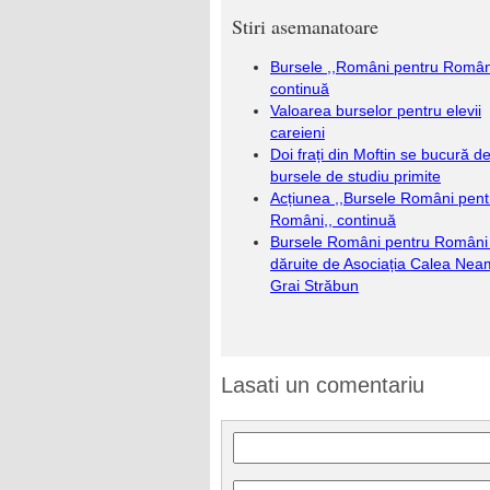
Stiri asemanatoare
Bursele ,,Români pentru Român
continuă
Valoarea burselor pentru elevii
careieni
Doi frați din Moftin se bucură d
bursele de studiu primite
Acțiunea ,,Bursele Români pent
Români,, continuă
Bursele Români pentru Români
dăruite de Asociația Calea Neam
Grai Străbun
Lasati un comentariu