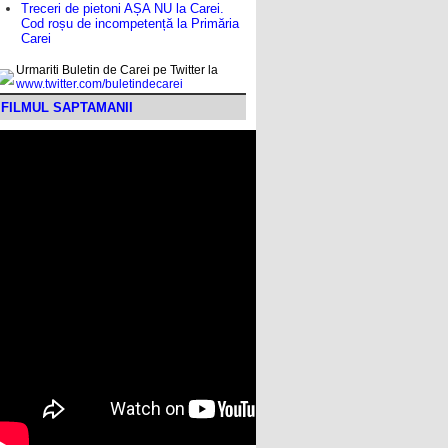
Treceri de pietoni AȘA NU la Carei.
Cod roșu de incompetență la Primăria
Carei
Urmariti Buletin de Carei pe Twitter la
www.twitter.com/buletindecarei
FILMUL SAPTAMANII