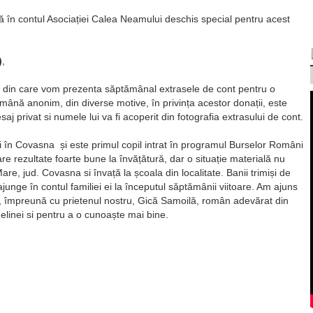
ă în contul Asociației Calea Neamului deschis special pentru acest
)
,
iei, din care vom prezenta săptămânal extrasele de cont pentru o
mână anonim, din diverse motive, în privința acestor donații, este
aj privat si numele lui va fi acoperit din fotografia extrasului de cont.
 în Covasna și este primul copil intrat în programul Burselor Români
 rezultate foarte bune la învățătură, dar o situație materială nu
are, jud. Covasna si învață la școala din localitate. Banii trimiși de
junge în contul familiei ei la începutul săptămânii viitoare. Am ajuns
ri, împreună cu prietenul nostru, Gică Samoilă, român adevărat din
linei si pentru a o cunoaște mai bine.