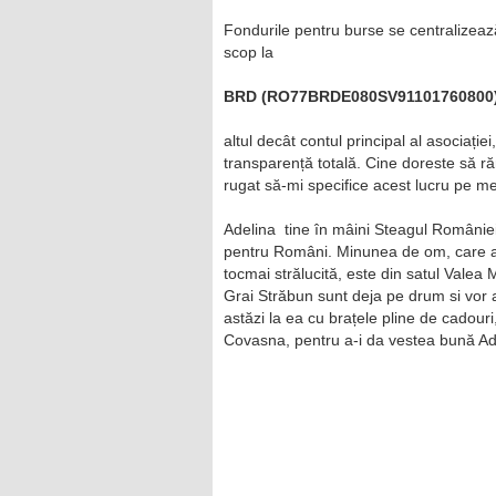
Fondurile pentru burse se centralizeaz
scop la
BRD (RO77BRDE080SV91101760800
altul decât contul principal al asociaț
transparență totală. Cine doreste să ră
rugat să-mi specifice acest lucru pe mes
Adelina tine în mâini Steagul României
pentru Români. Minunea de om, care are
tocmai strălucită, este din satul Valea M
Grai Străbun sunt deja pe drum si vor a
astăzi la ea cu brațele pline de cadou
Covasna, pentru a-i da vestea bună Ade