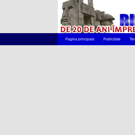
Pagina principala
Publicitate
Ter