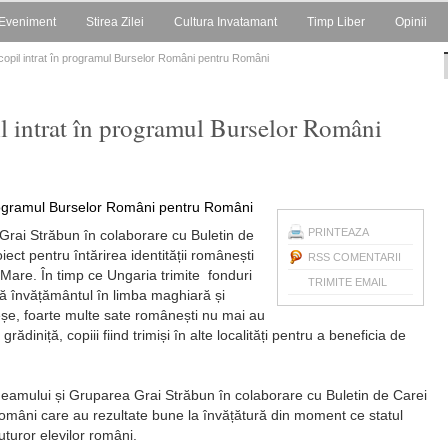
Eveniment
Stirea Zilei
Cultura Invatamant
Timp Liber
Opinii
 copil intrat în programul Burselor Români pentru Români
il intrat în programul Burselor Români
PRINTEAZA
Grai Străbun în colaborare cu Buletin de
ect pentru întărirea identității românești
RSS COMENTARII
Mare. În timp ce Ungaria trimite fonduri
TRIMITE EMAIL
ă învățământul în limba maghiară și
reșe, foarte multe sate românești nu mai au
ădiniță, copiii fiind trimiși în alte localități pentru a beneficia de
eamului și Gruparea Grai Străbun în colaborare cu Buletin de Carei
 români care au rezultate bune la învățătură din moment ce statul
uturor elevilor români.