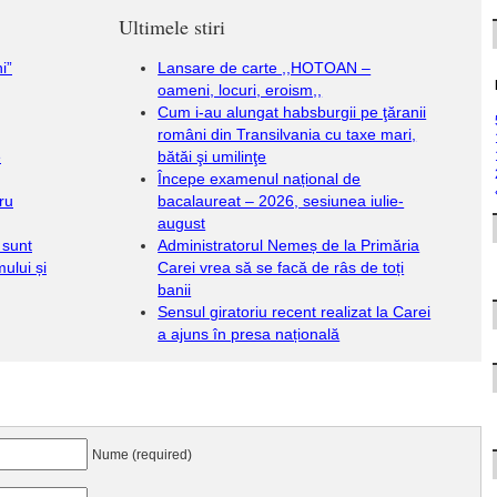
Ultimele stiri
i”
Lansare de carte ,,HOTOAN –
oameni, locuri, eroism,,
Cum i-au alungat habsburgii pe ţăranii
români din Transilvania cu taxe mari,
e
bătăi şi umilinţe
Începe examenul național de
ru
bacalaureat – 2026, sesiunea iulie-
august
 sunt
Administratorul Nemeș de la Primăria
ului și
Carei vrea să se facă de râs de toți
banii
Sensul giratoriu recent realizat la Carei
a ajuns în presa națională
Nume (required)