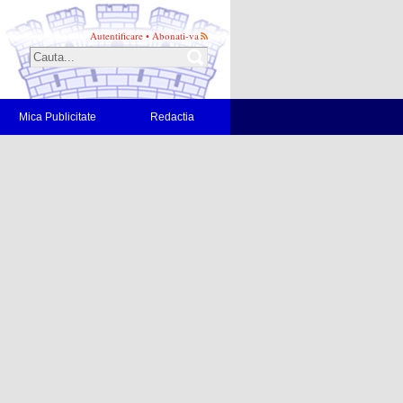
Autentificare
•
Abonati-va
Mica Publicitate
Redactia