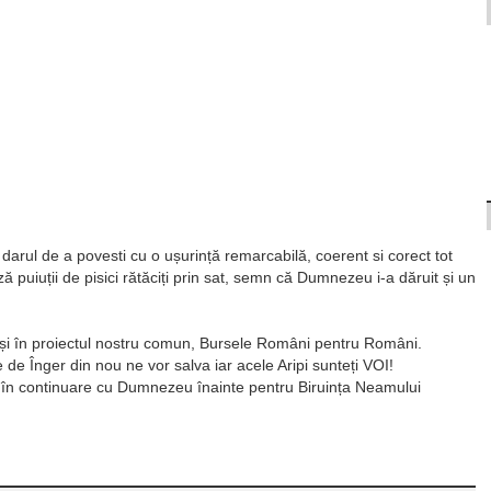
 darul de a povesti cu o ușurință remarcabilă, coerent si corect tot
ză puiuții de pisici rătăciți prin sat, semn că Dumnezeu i-a dăruit și un
riși în proiectul nostru comun, Bursele Români pentru Români.
 de Înger din nou ne vor salva iar acele Aripi sunteți VOI!
n continuare cu Dumnezeu înainte pentru Biruința Neamului