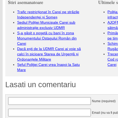
Stiri asemanatoare
Ultimele s
Trafic restricționat în Carei pe străzile
Poliți
Independenței și Someș
infrac
Sediul Poliției Municipale Carei sub
AJOFM
administrație exclusiv UDMR
sătmăr
S-a găsit o poşetă cu bani în zona
Primăr
Monumentului Ostaşului Român din
pe ti
Carei
Schim
Dacă ești de la UDMR Carei ai voie să
Rugăc
calci în picioare Starea de Urgență și
Trecer
Ordonanțele Militare
Cod r
Şeful Poliţiei Carei vrea înapoi la Satu
Carei
Mare
Lasati un comentariu
Nume (required)
Email (nu va fi pub