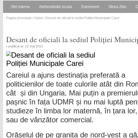
Stiri interne
Administratie locala
Eveniment
Stirea Zilei
C
Pagina principala
/
Opinii
/ Desant de oficiali la sediul Poliției Municipale Carei
Desant de oficiali la sediul Poliției Munic
• publicat la: 22 mai 2021
Careiul a ajuns destinația preferată a
politicienilor de toate culorile atât din R
cât și din Ungaria. Mai puțin a premierul
pașnic în fața UDMR și nu mai luptă pent
studieze în limba lor maternă, în țara lo
sau de vânzător comercial.
Orășelul de pe granița de nord-vest a gă