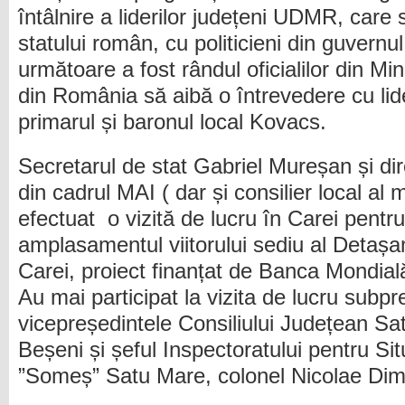
întâlnire a liderilor județeni UDMR, care 
statului român, cu politicieni din guvernu
următoare a fost rândul oficialilor din Min
din România să aibă o întrevedere cu li
primarul și baronul local Kovacs.
Secretarul de stat Gabriel Mureșan și di
din cadrul MAI ( dar și consilier local a
efectuat o vizită de lucru în Carei pentr
amplasamentul viitorului sediu al Detaș
Carei, proiect finanțat de Banca Mondia
Au mai participat la vizita de lucru subp
vicepreședintele Consiliului Județean Sa
Beșeni și șeful Inspectoratului pentru Sit
”Someș” Satu Mare, colonel Nicolae Dim