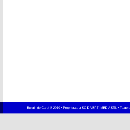
Buletin de Carei ® 2010 • Proprietate a SC DIVERTI MEDIA SRL • Toate dr