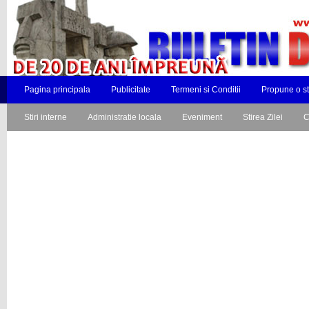
Pagina principala
Publicitate
Termeni si Conditii
Propune o st
Stiri interne
Administratie locala
Eveniment
Stirea Zilei
C