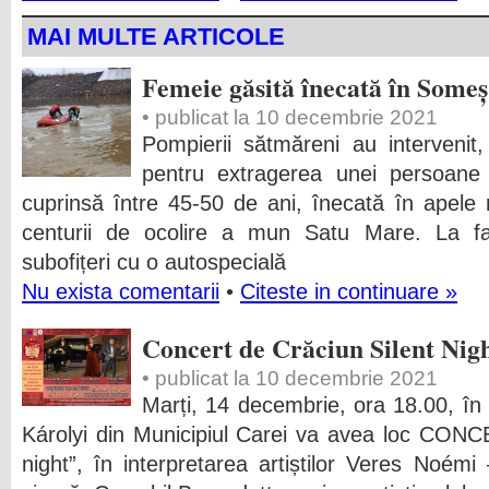
MAI MULTE ARTICOLE
Femeie găsită înecată în Someș
• publicat la 10 decembrie 2021
Pompierii sătmăreni au intervenit, 
pentru extragerea unei persoane
cuprinsă între 45-50 de ani, înecată în apele
centurii de ocolire a mun Satu Mare. La fa
subofițeri cu o autospecială
Nu exista comentarii
•
Citeste in continuare »
Concert de Crăciun Silent Nigh
• publicat la 10 decembrie 2021
Marți, 14 decembrie, ora 18.00, în 
Károlyi din Municipiul Carei va avea loc CO
night”, în interpretarea artiștilor Veres Noém