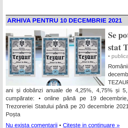
ARHIVA PENTRU 10 DECEMBRIE 2021
Se po
stat
• public
Românii
decembr
TEZAUR,
ani și dobânzi anuale de 4,25%, 4,75% și 5,10
cumpãrate: • online pânã pe 19 decembrie, i
Trezoreriei Statului pânã pe 20 decembrie 202
Poșta
Nu exista comentarii
•
Citeste in continuare »