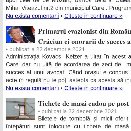
apoi cele de pe Mozart, Bartok Bela și Calea 
Mihai Viteazul nr.2 din municipiul Carei. Program
Nu exista comentarii
•
Citeste in continuare »
Primarul evazionist din Român
Crăciun ci onorarii de succes 
• publicat la 22 decembrie 2021
Administrația Kovacs -Keizer a uitat în acest an
Carei dar nu uită de acordarea de zeci de mii
succes al unui avocat. Când orașul e condus 
acte în regulă nu te poți aștepta ca acesta să ini
Nu exista comentarii
•
Citeste in continuare »
Tichete de masă cadou pe post 
• publicat la 22 decembrie 2021
Biletele de tombolă și micii oferit
înțepături sunt înlocuite cu tichete de masă