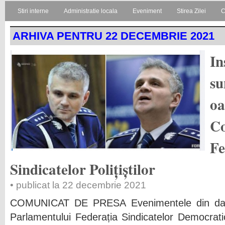
Stiri interne
Administratie locala
Eveniment
Stirea Zilei
C
ARHIVA PENTRU 22 DECEMBRIE 2021
In
su
oa
Co
Fe
Sindicatelor Polițiștilor
• publicat la 22 decembrie 2021
COMUNICAT DE PRESA Evenimentele din data
Parlamentului Federația Sindicatelor Democratic