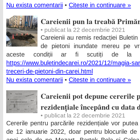
Nu exista comentarii
•
Citeste in continuare »
Careienii pun la treabă Primă
• publicat la 22 decembrie 2021
Careienii au remis redacției Buletin
de pietoni inundate mereu pe v
aceste condiții ar fi scutiți de la pl
https://www.buletindecarei.ro/2021/12/magia-sarb
treceri-de-pietoni-din-carei.html
Nu exista comentarii
•
Citeste in continuare »
Careienii pot depune cererile 
rezidențiale începând cu data 
• publicat la 22 decembrie 2021
Cererile pentru parcările rezidențiale vor pute
de 12 ianuarie 2022, doar pentru blocurile de