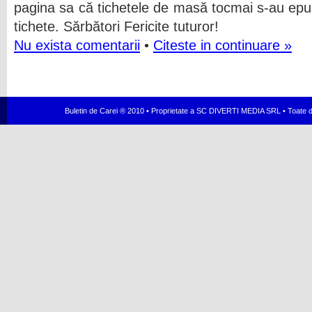
pagina sa că tichetele de masă tocmai s-au epui
tichete. Sărbători Fericite tuturor!
Nu exista comentarii
•
Citeste in continuare »
Buletin de Carei ® 2010 • Proprietate a SC DIVERTI MEDIA SRL • Toate dr