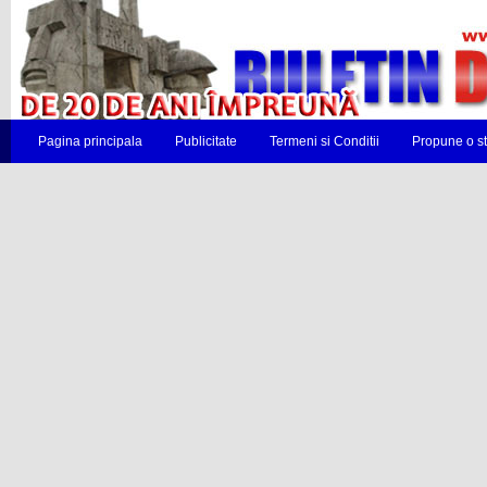
Pagina principala
Publicitate
Termeni si Conditii
Propune o st