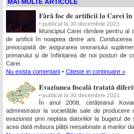
MAI MULTE ARTICOLE
Fără foc de artificii la Carei î
• publicat la 30 decembrie 2021
Municipiul Carei rămâne pentru al d
de artificii în noaptea dintre ani. Conducer
preocupată de asigurarea onorariului suplimen
primarului și de înființarea de noi posturi de 
Carei
Nu exista comentarii
•
Citeste in continuare »
Evaziunea fiscală tratată difer
• publicat la 30 decembrie 2021
În anul 2008, cetățeanul Kova
administrator la societățile sale de producere 
evazionist prin neplata datoriilor la bugetul de 
acea dată măsura plății reeșalonate a marilor dat