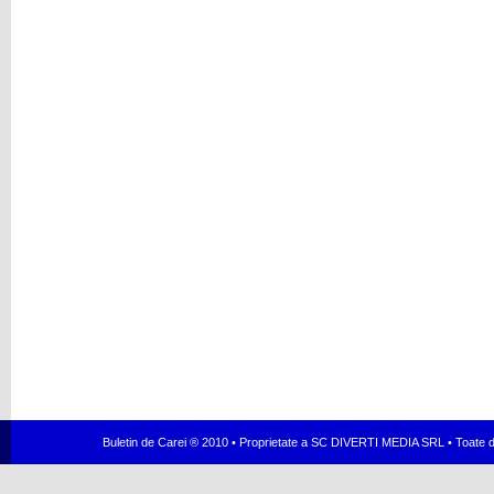
Buletin de Carei ® 2010 • Proprietate a SC DIVERTI MEDIA SRL • Toate dr