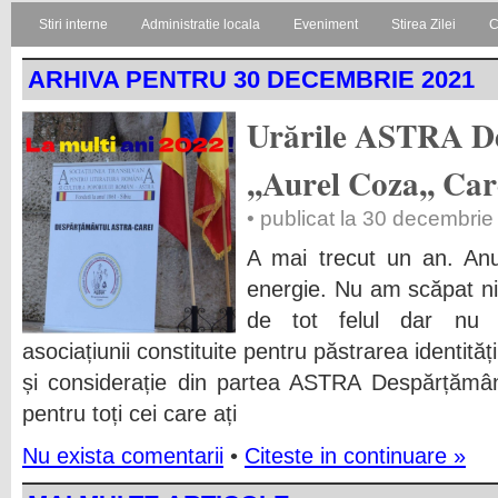
Stiri interne
Administratie locala
Eveniment
Stirea Zilei
C
ARHIVA PENTRU 30 DECEMBRIE 2021
Urările ASTRA D
,,Aurel Coza,, Car
• publicat la 30 decembri
A mai trecut un an. Anu
energie. Nu am scăpat nici
de tot felul dar nu 
asociațiunii constituite pentru păstrarea identită
și considerație din partea ASTRA Despărțăm
pentru toți cei care ați
Nu exista comentarii
•
Citeste in continuare »