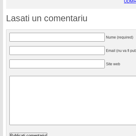
UDMR 
Lasati un comentariu
Nume (required)
Email (nu va fi pub
Site web