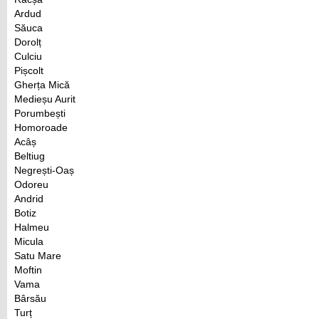
Ardud
Săuca
Dorolț
Culciu
Pișcolt
Gherța Mică
Medieșu Aurit
Porumbești
Homoroade
Acâș
Beltiug
Negrești-Oaș
Odoreu
Andrid
Botiz
Halmeu
Micula
Satu Mare
Moftin
Vama
Bârsău
Turț