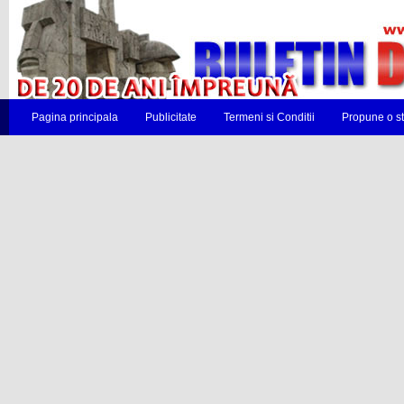
Pagina principala
Publicitate
Termeni si Conditii
Propune o st