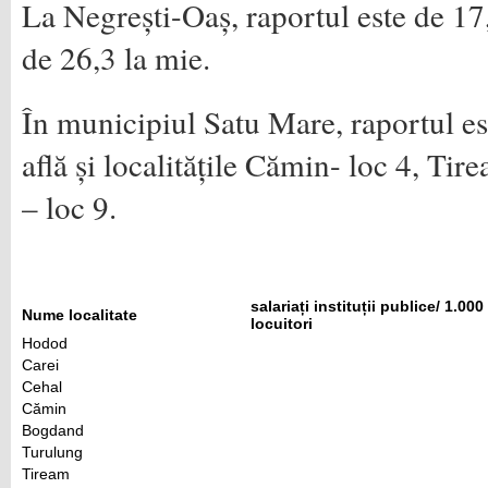
La Negrești-Oaș, raportul este de 17,
de 26,3 la mie.
În municipiul Satu Mare, raportul es
află și localitățile Cămin- loc 4, Tire
– loc 9.
s
alariați instituții publice/ 1.000
Nume localitate
locuitori
Hodod
Carei
Cehal
Cămin
Bogdand
Turulung
Tiream