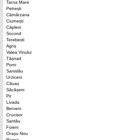
Tarna Mare
Petrești
Cămărzana
Ciumești
Căpleni
Socond
Terebești
Agriș
Valea Vinului
Tășnad
Pomi
Sanislău
Urziceni
Căuaș
Săcășeni
Pir
Livada
Berveni
Crucișor
Santău
Foieni
Orașu Nou
Racșa