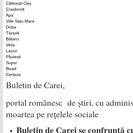
Călinești-Oaș
Craidorolț
Apa
Viile Satu Mare
Doba
Târșolț
Bătarci
Vetiș
Lazuri
Păulești
Supur
Bixad
Certeze
Buletin de Carei,
portal românesc de știri, cu adminis
moartea pe rețelele sociale
Buletin de Carei se confruntă c