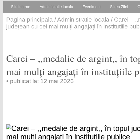
Stiri interne
Administratie locala
Eveniment
Stirea Zilei
C
Pagina principala
/
Administratie locala
/ Carei – ,,
județean cu cei mai mulți angajați în instituțiile pub
Carei – ,,medalie de argint,, în t
mai mulți angajați în instituțiile 
• publicat la: 12 mai 2026