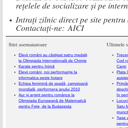
rețelele de socializare și pe inter
Intrați zilnic direct pe site pentr
Contactați-ne:
AICI
Stiri asemanatoare
Ultimele s
Elevii români au câştigat patru medalii
Trecer
la Olimpiada Internaţională de Chimie
Cod r
Karate pentru Inimă
Carei
Elevii români, noi performanțe la
Plata 
informatica peste hotare
asiste
Echipa feminină de spadă, campioană
Primăr
mondială, performera anului 2010
deschi
Aur și argint pentru românce la
în per
Olimpiada Europeană de Matematică
Locuri
pentru Fete, de la Budapesta
Satu 
munci
Șase a
pentru