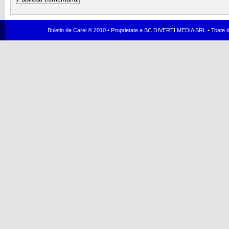
Buletin de Carei ® 2010 • Proprietate a SC DIVERTI MEDIA SRL • Toate dr