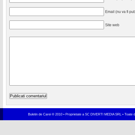
Email (nu va fi pub
Site web
Buletin de Carei ® 2010 • Proprietate a SC DIVERTI MEDIA SRL • Toate dr