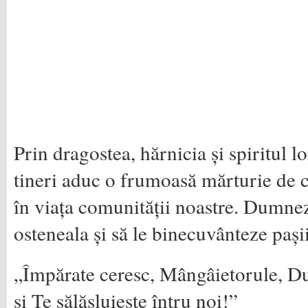
Prin dragostea, hărnicia și spiritul lo
tineri aduc o frumoasă mărturie de c
în viața comunității noastre. Dumnez
osteneala și să le binecuvânteze pași
„Împărate ceresc, Mângâietorule, Du
și Te sălășluiește întru noi!”