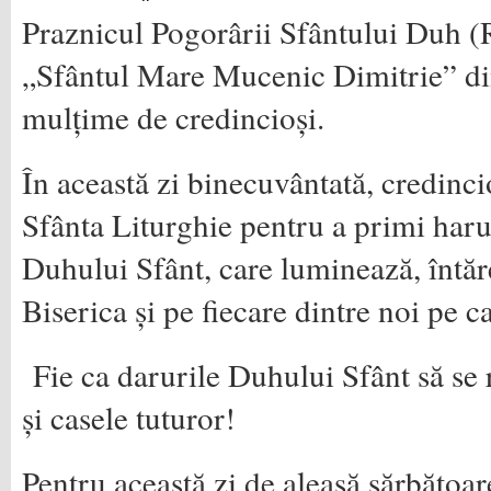
Praznicul Pogorârii Sfântului Duh (R
„Sfântul Mare Mucenic Dimitrie” din
mulțime de credincioși.
În această zi binecuvântată, credinci
Sfânta Liturghie pentru a primi haru
Duhului Sfânt, care luminează, întăre
Biserica și pe fiecare dintre noi pe c
Fie ca darurile Duhului Sfânt să se r
și casele tuturor!
Pentru această zi de aleasă sărbătoare