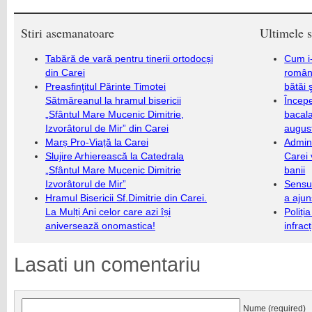
Stiri asemanatoare
Ultimele s
Tabără de vară pentru tinerii ortodocși
Cum i-
din Carei
români
Preasfinţitul Părinte Timotei
bătăi 
Sătmăreanul la hramul bisericii
Încep
„Sfântul Mare Mucenic Dimitrie,
bacala
Izvorâtorul de Mir” din Carei
augus
Marș Pro-Viață la Carei
Admini
Slujire Arhierească la Catedrala
Carei 
„Sfântul Mare Mucenic Dimitrie
banii
Izvorâtorul de Mir”
Sensul
Hramul Bisericii Sf.Dimitrie din Carei.
a ajun
La Mulți Ani celor care azi își
Poliți
aniversează onomastica!
infrac
Lasati un comentariu
Nume (required)