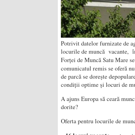
Potrivit datelor furnizate de 
locurile de muncă vacante, î
Forței de Muncă Satu Mare se
comunicatul remis se oferă nu
de parcă se dorește depopulare
condiții optime și locuri de m
A ajuns Europa să ceară munci
dorite?
Oferta pentru locurile de munc