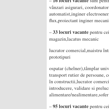
16
locuri vacante
–
sunt pentr
vânzari asigurari, coordonator
automatist,inginer electroener
flux,proiectant inginer mecanic
33 locuri vacante
–
pentru cei
magazin,lacatus mecanic
lucrator comercial,maistru între
prototipuri
ospatar (chelner),tâmplar univ
transport rutier de persoane, c
în constructii,lucrator comerc
introducere, validare si prelu
alimentare/nealimentare,sofer
95 locuri vacante
–
pentru cei