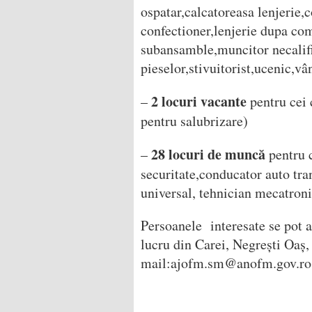
ospatar,calcatoreasa lenjerie,c
confectioner,lenjerie dupa c
subansamble,muncitor necalif
pieselor,stivuitorist,ucenic,vâ
2 locuri vacante
–
pentru cei 
pentru salubrizare)
28 locuri de muncă
–
pentru c
securitate,conducator auto tra
universal, tehnician mecatroni
Persoanele interesate se pot 
lucru din Carei, Negrești Oaș,
mail:ajofm.sm@anofm.gov.ro