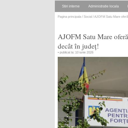
Stiri interne
Administratie locala
Pagina principala
/
Social
/ AJOFM Satu Mare oferă m
AJOFM Satu Mare oferă m
decât în județ!
• publicat la: 10 iunie 2026