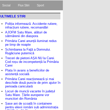
Social
Flux Stiri
Sport
ULTIMELE STIRI
Poliția informează. Accidente rutiere,
infracțiuni rutiere, recomandări
AJOFM Satu Mare, alături de
sătmărenii din diaspora
Primăria Carei anunță iluminat redus
pe timp de noapte
Schimbarea la Faţă a Domnului.
Rugăciune puternică
Treceri de pietoni AȘA NU la Carei.
Cod roșu de incompetență la Primăria
Carei
Plata în avans a beneficiilor de
asistență socială
Primăria Carei reacționează și mai
deschide două puncte de prim ajutor în
perioada caniculară
Locuri de muncă vacante în județul
Satu Mare. Țările europene vor
muncitori din România
Șase ani de școală în containere
pentru elevii români sub administrația