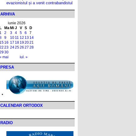
evazionistul și a venit contrabandistul
ARHIVA
iunie 2026
L
Ma
Mi
J
V
S
D
1
2
3
4
5
6
7
8
9
10
11
12
13
14
15
16
17
18
19
20
21
22
23
24
25
26
27
28
29
30
« mai
iul. »
PRESA
CALENDAR ORTODOX
RADIO