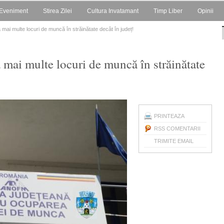
Eveniment
Stirea Zilei
Cultura Invatamant
Timp Liber
Opinii
ai multe locuri de muncă în străinătate decât în județ!
ai multe locuri de muncă în străinătate
PRINTEAZA
RSS COMENTARII
TRIMITE EMAIL