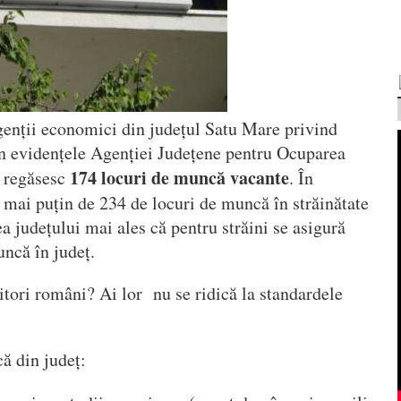
agenții economici din județul Satu Mare privind
n evidențele Agenției Județene pentru Ocuparea
174 locuri de muncă vacante
 regăsesc
. În
 mai puțin de 234 de locuri de muncă în străinătate
a județului mai ales că pentru străini se asigură
uncă în județ.
tori români? Ai lor nu se ridică la standardele
ă din județ: