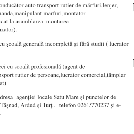
onducător auto transport rutier de mărfuri,lenjer,
omanda,manipulant marfuri,montator
icat la asamblarea, montarea
nzator).
cu școală generală incompletă și fără studii ( lucrator
ei cu scoală profesională (agent de
nsport rutier de persoane,lucrator comercial,tâmplar
st)
adresa agenției locale Satu Mare și punctelor de
 Tășnad, Ardud și Turț , telefon 0261/770237 și e-
.