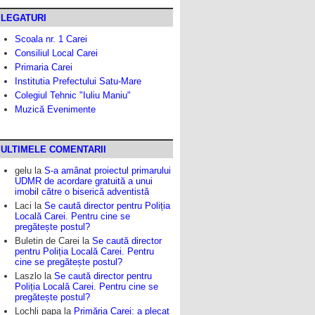
LEGATURI
Scoala nr. 1 Carei
Consiliul Local Carei
Primaria Carei
Institutia Prefectului Satu-Mare
Colegiul Tehnic "Iuliu Maniu"
Muzică Evenimente
ULTIMELE COMENTARII
gelu
la
S-a amânat proiectul primarului
UDMR de acordare gratuită a unui
imobil către o biserică adventistă
Laci
la
Se caută director pentru Poliția
Locală Carei. Pentru cine se
pregătește postul?
Buletin de Carei
la
Se caută director
pentru Poliția Locală Carei. Pentru
cine se pregătește postul?
Laszlo
la
Se caută director pentru
Poliția Locală Carei. Pentru cine se
pregătește postul?
Lochli papa
la
Primăria Carei: a plecat