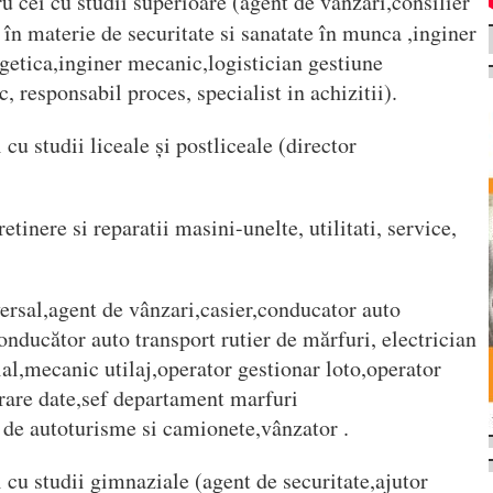
u cei cu studii superioare (agent de vânzari,consilier
 în materie de securitate si sanatate în munca ,inginer
getica,inginer mecanic,logistician gestiune
, responsabil proces, specialist in achizitii).
 cu studii liceale și postliceale (director
tinere si reparatii masini-unelte, utilitati, service,
ersal,agent de vânzari,casier,conducator auto
onducător auto transport rutier de mărfuri, electrician
ial,mecanic utilaj,operator gestionar loto,operator
crare date,sef departament marfuri
 de autoturisme si camionete,vânzator .
 cu studii gimnaziale (agent de securitate,ajutor