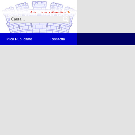
Autentificare
•
Abonati-va
Mica Publicitate
Redactia