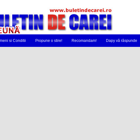
meni si Conditii
Propune o stire!
Recomandam!
Dapy vă răspunde