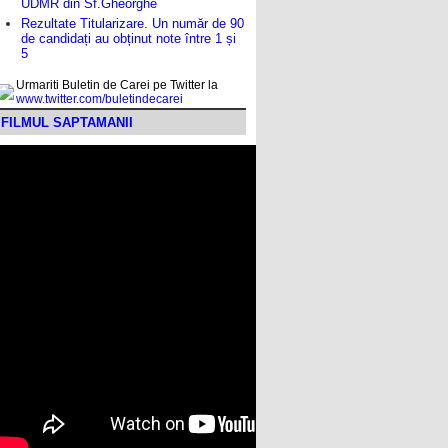
UDMR din Sf.Gheorghe
Rezultate Titularizare. Un număr de 90
de candidați au obținut note între 1 și
5
Urmariti Buletin de Carei pe Twitter la
www.twitter.com/buletindecarei
FILMUL SAPTAMANII