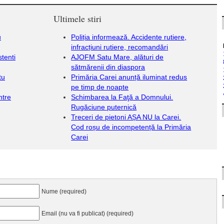
Ultimele stiri
u
Poliția informează. Accidente rutiere,
infracțiuni rutiere, recomandări
stenti
AJOFM Satu Mare, alături de
sătmărenii din diaspora
tu
Primăria Carei anunță iluminat redus
pe timp de noapte
ntre
Schimbarea la Faţă a Domnului.
Rugăciune puternică
Treceri de pietoni AȘA NU la Carei.
Cod roșu de incompetență la Primăria
Carei
Nume (required)
Email (nu va fi publicat) (required)