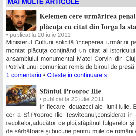
MAI MULTE ARTICOLE
Kelemen cere urmărirea penală
plăcuţa cu citat din Iorga la s
• publicat la 20 iulie 2011
Ministerul Culturii solicită începerea urmăririi 
montat plăcuţa conţinând un citat al istoriculu
ansamblului monumental Matei Corvin din Cluj
Potrivit unui comunicat remis de biroul de presă 
1 comentariu
•
Citeste in continuare »
Sfântul Prooroc Ilie
• publicat la 20 iulie 2011
In fiecare douazeci ale lunii iulie, 
cer a Sf.Prooroc Ilie Tesviteanul,considerat in 
recoltelor,aducător de ploi,stăpânul fulgerelor şi
de sărbătoare şi bucurie pentru miile de români c