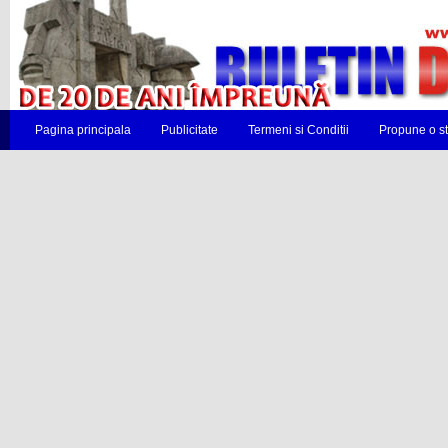
Pagina principala
Publicitate
Termeni si Conditii
Propune o st