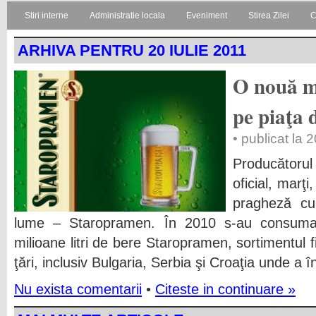
Stiri interne
Administratie locala
Eveniment
Stirea Zilei
C
ARHIVA PENTRU 20 IULIE 2011
O nouă m
pe piaţa
• publicat la 
Producătoru
oficial, marţ
pragheză cu
lume – Staropramen. În 2010 s-au consuma
milioane litri de bere Staropramen, sortimentul f
ţări, inclusiv Bulgaria, Serbia şi Croaţia unde a î
Nu exista comentarii
•
Citeste in continuare »