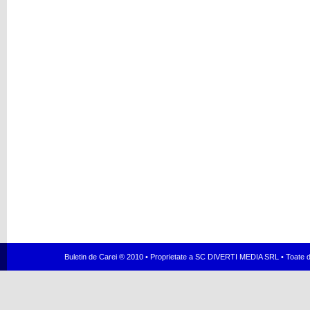
Buletin de Carei ® 2010 • Proprietate a SC DIVERTI MEDIA SRL • Toate dr