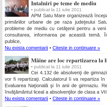
Intalniri pe teme de mediu
• publicat la 11 iulie 2011
APM Satu Mare organizează începând
primăriilor urbane de pe raza judeţeului Satu
probleme de mediu cu cetăţenii pentru a veni î
consultarea, informarea pe această temă. În 
publice,
Nu exista comentarii
•
Citeste in continuare »
Mâine are loc repartizarea la l
• publicat la 11 iulie 2011
Cei 4.132 de absolvenţi de gimnaziu
vor fi repartizaţi. Calculatorul îi va repartiza î
Evaluarea Naţională şi în anii de gimnaziu. R
învăţământul liceal a absolvenţilor de clasa a VI
Nu exista comentarii
•
Citeste in continuare »