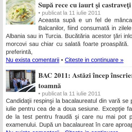
Supă rece cu iaurt şi castraveţi
• publicat la 11 iulie 2011
Aceasta supă e un fel de mâncare
Balcanilor, fiind consumată in zilel
Albania sau in Turcia. Bucătăria acestor ţări inl
morcovi sau chiar cu salată foarte proaspătă.
preferintă,
Nu exista comentarii
•
Citeste in continuare »
BAC 2011: Astăzi încep înscrie
toamnă
• publicat la 11 iulie 2011
Candidaţii respinşi la bacalaureatul din vară se 
iulie pentru cea de a doua sesiune. Excepţie fa
de la test pentru fraudă şi care nu mai pot p
examenului. După un bacalaureat în care aproa