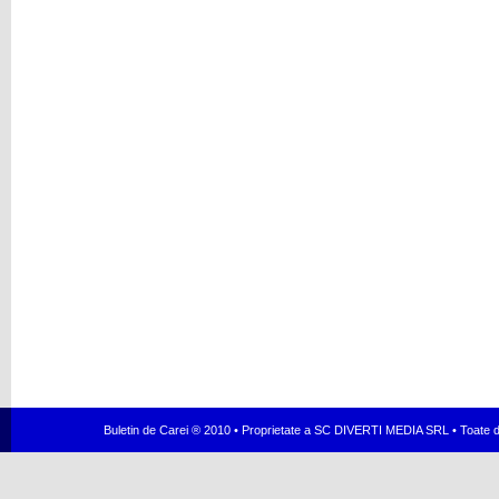
Buletin de Carei ® 2010 • Proprietate a SC DIVERTI MEDIA SRL • Toate dr