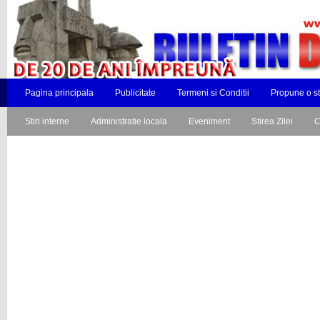
Pagina principala
Publicitate
Termeni si Conditii
Propune o st
Stiri interne
Administratie locala
Eveniment
Stirea Zilei
C