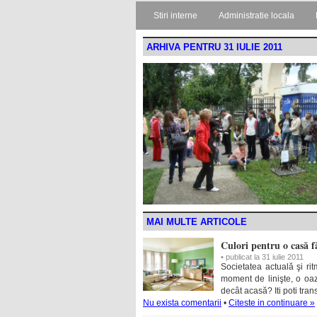
Stiri interne
Administratie locala
ARHIVA PENTRU 31 IULIE 2011
MAI MULTE ARTICOLE
Culori pentru o casă f
• publicat la 31 iulie 2011
Societatea actuală şi ri
moment de linişte, o oaz
decât acasă? Iti poti tra
Nu exista comentarii
•
Citeste in continuare »