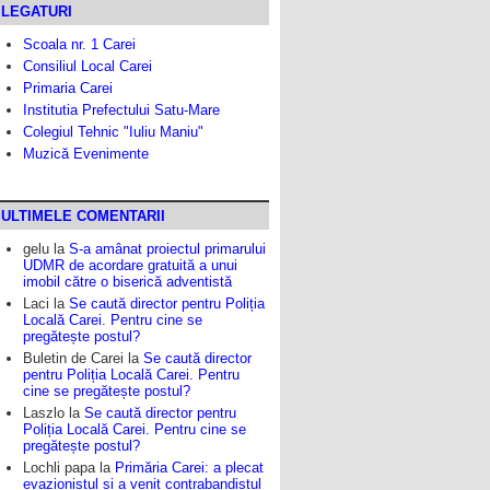
LEGATURI
Scoala nr. 1 Carei
Consiliul Local Carei
Primaria Carei
Institutia Prefectului Satu-Mare
Colegiul Tehnic "Iuliu Maniu"
Muzică Evenimente
ULTIMELE COMENTARII
gelu
la
S-a amânat proiectul primarului
UDMR de acordare gratuită a unui
imobil către o biserică adventistă
Laci
la
Se caută director pentru Poliția
Locală Carei. Pentru cine se
pregătește postul?
Buletin de Carei
la
Se caută director
pentru Poliția Locală Carei. Pentru
cine se pregătește postul?
Laszlo
la
Se caută director pentru
Poliția Locală Carei. Pentru cine se
pregătește postul?
Lochli papa
la
Primăria Carei: a plecat
evazionistul și a venit contrabandistul