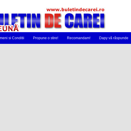
meni si Conditii
Propune o stire!
Recomandam!
Dapy vă răspunde