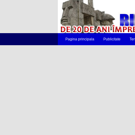
Pagina principala
Publicitate
Ter