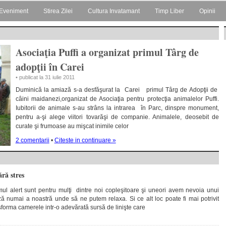
Eveniment
Stirea Zilei
Cultura Invatamant
Timp Liber
Opinii
Asociaţia Puffi a organizat primul Târg de
adopţii în Carei
• publicat la 31 iulie 2011
Duminică la amiază s-a desfăşurat la Carei primul Târg de Adopţii de
câini maidanezi,organizat de Asociaţia pentru protecţia animalelor Puffi.
Iubitorii de animale s-au strâns la intrarea în Parc, dinspre monument,
pentru a-şi alege viitori tovarăşi de companie. Animalele, deosebit de
curate şi frumoase au mişcat inimile celor
2 comentarii
•
Citeste in continuare »
ără stres
tmul alert sunt pentru mulţi dintre noi copleşitoare şi uneori avem nevoia unui
ă numai a noastră unde să ne putem relaxa. Si ce alt loc poate fi mai potrivit
nsforma camerele intr-o adevărată sursă de linişte care