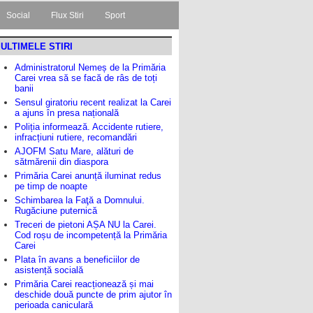
Social
Flux Stiri
Sport
ULTIMELE STIRI
Administratorul Nemeș de la Primăria
Carei vrea să se facă de râs de toți
banii
Sensul giratoriu recent realizat la Carei
a ajuns în presa națională
Poliția informează. Accidente rutiere,
infracțiuni rutiere, recomandări
AJOFM Satu Mare, alături de
sătmărenii din diaspora
Primăria Carei anunță iluminat redus
pe timp de noapte
Schimbarea la Faţă a Domnului.
Rugăciune puternică
Treceri de pietoni AȘA NU la Carei.
Cod roșu de incompetență la Primăria
Carei
Plata în avans a beneficiilor de
asistență socială
Primăria Carei reacționează și mai
deschide două puncte de prim ajutor în
perioada caniculară