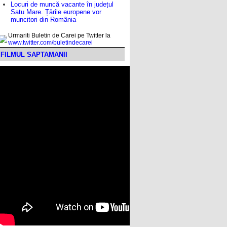
Locuri de muncă vacante în județul
Satu Mare. Țările europene vor
muncitori din România
Urmariti Buletin de Carei pe Twitter la
www.twitter.com/buletindecarei
FILMUL SAPTAMANII