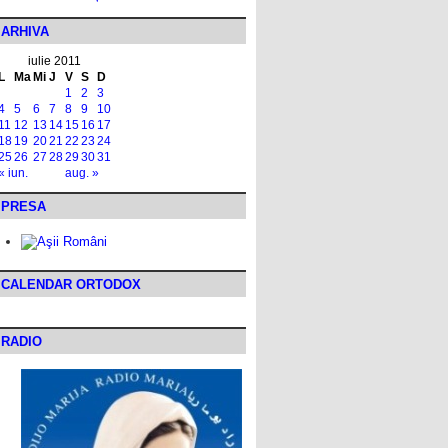
ARHIVA
iulie 2011
L
Ma
Mi
J
V
S
D
1
2
3
4
5
6
7
8
9
10
11
12
13
14
15
16
17
18
19
20
21
22
23
24
25
26
27
28
29
30
31
« iun.
aug. »
PRESA
CALENDAR ORTODOX
RADIO