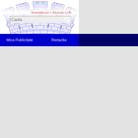
Autentificare
•
Abonati-va
Mica Publicitate
Redactia