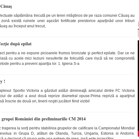
a Căuaş
efectuate săptămâna trecută pe un teren mlăştinos de pe raza comunei Căuaş au
zonă există ruinele unei aşezări fortificate preistorice aparţinâd unor triburi
Căuaş au început anul trecut,
fecţie după epilat
ct pentru a ne expune picioarele frumos bronzate şi perfect epilate. Dar ce ne
asă cu acele mici leziuni nesuferite de foliculită care riscă să ne compromită
ode pentru a preveni apariţia lor. 1. Igiena S-a
y !
lexul Sportiv Victoria a găzduit astăzi dimineaţă amicalul dintre FC Victoria
iul de astăzi a avut două reprize diametral opuse.Prima repriză a aparţinut
ă înscrie de două ori, tinerii noştri jucători fiind vizibil
ea grupei României din preliminariile CM 2014
tragerea la sorţi pentru stabilirea grupelor de calificare la Campionatul Mondial
volua in Grupa D, alături de Olanda, Turcia, Ungaria, Estonia si Andorra.
rcă a declarat că grupa este una extrem de grea, insă este increzător