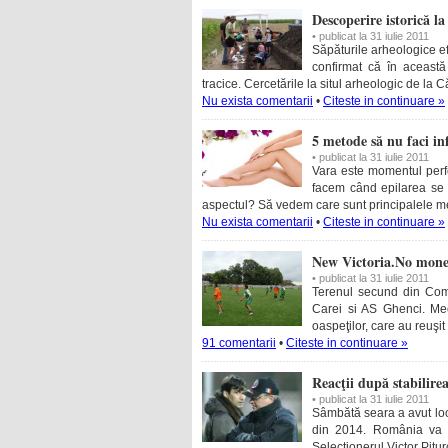
Descoperire istorică l
• publicat la 31 iulie 2011
Săpăturile arheologice 
confirmat că în această 
tracice. Cercetările la situl arheologic de la 
Nu exista comentarii
•
Citeste in continuare »
5 metode să nu faci in
• publicat la 31 iulie 2011
Vara este momentul perfe
facem când epilarea se l
aspectul? Să vedem care sunt principalele met
Nu exista comentarii
•
Citeste in continuare »
New Victoria.No mone
• publicat la 31 iulie 2011
Terenul secund din Comp
Carei si AS Ghenci. Mec
oaspeţilor, care au reuşit s
91 comentarii
•
Citeste in continuare »
Reacţii după stabilir
• publicat la 31 iulie 2011
Sâmbătă seara a avut loc 
din 2014. România va e
Selectionerul Victor Pitu