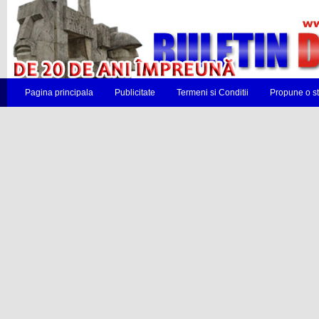
Pagina principala
Publicitate
Termeni si Conditii
Propune o st