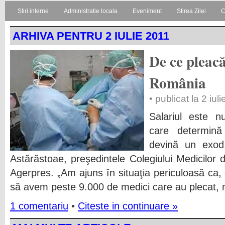
Stiri interne
Administratie locala
Eveniment
Stirea Zilei
C
ARHIVA PENTRU 2 IULIE 2011
De ce pleacă
România
• publicat la 2 iul
Salariul este 
care determină
devină un exod,
Astărăstoae, preşedintele Colegiului Medicilor
Agerpres. „Am ajuns în situaţia periculoasă ca,
să avem peste 9.000 de medici care au plecat,
1 comentariu
•
Citeste in continuare »