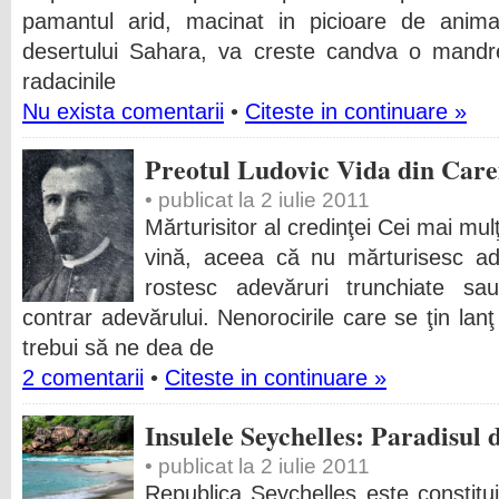
pamantul arid, macinat in picioare de animal
desertului Sahara, va creste candva o mandre
radacinile
Nu exista comentarii
•
Citeste in continuare »
Preotul Ludovic Vida din Care
• publicat la 2 iulie 2011
Mărturisitor al credinţei Cei mai mul
vină, aceea că nu mărturisesc ad
rostesc adevăruri trunchiate sau
contrar adevărului. Nenorocirile care se ţin la
trebui să ne dea de
2 comentarii
•
Citeste in continuare »
Insulele Seychelles: Paradisul
• publicat la 2 iulie 2011
Republica Seychelles este constitui