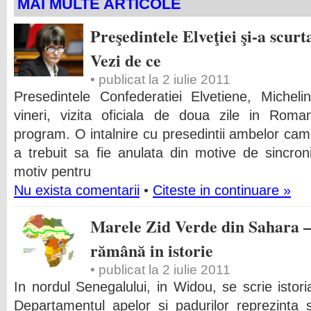
MAI MULTE ARTICOLE
Preşedintele Elveţiei şi-a scurt
Vezi de ce
• publicat la 2 iulie 2011
Presedintele Confederatiei Elvetiene, Micheli
vineri, vizita oficiala de doua zile in Rom
program. O intalnire cu presedintii ambelor ca
a trebuit sa fie anulata din motive de sincro
motiv pentru
Nu exista comentarii
•
Citeste in continuare »
Marele Zid Verde din Sahara –
rămână in istorie
• publicat la 2 iulie 2011
In nordul Senegalului, in Widou, se scrie istor
Departamentul apelor si padurilor reprezinta 