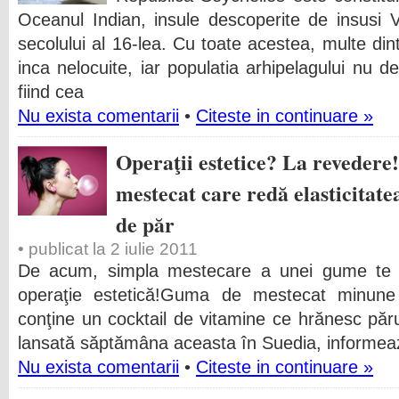
Oceanul Indian, insule descoperite de insusi
secolului al 16-lea. Cu toate acestea, multe di
inca nelocuite, iar populatia arhipelagului nu d
fiind cea
Nu exista comentarii
•
Citeste in continuare »
Operaţii estetice? La revedere
mestecat care redă elasticitatea 
de păr
• publicat la 2 iulie 2011
De acum, simpla mestecare a unei gume te 
operaţie estetică!Guma de mestecat minun
conţine un cocktail de vitamine ce hrănesc părul,
lansată săptămâna aceasta în Suedia, informe
Nu exista comentarii
•
Citeste in continuare »