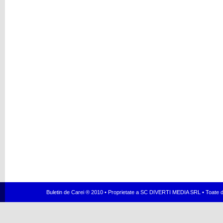
Buletin de Carei ® 2010 • Proprietate a SC DIVERTI MEDIA SRL • Toate dr