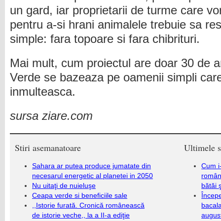
un gard, iar proprietarii de turme care v
pentru a-si hrani animalele trebuie sa re
simple: fara topoare si fara chibrituri.
Mai mult, cum proiectul are doar 30 de an
Verde se bazeaza pe oamenii simpli care s
inmulteasca.
sursa ziare.com
Stiri asemanatoare
Ultimele s
Sahara ar putea produce jumatate din
Cum i-
necesarul energetic al planetei in 2050
români
Nu uitaţi de nuieluşe
bătăi 
Ceapa verde si beneficiile sale
Încep
,,Istorie furată. Cronică românească
bacala
de istorie veche,, la a II-a ediţie
augus