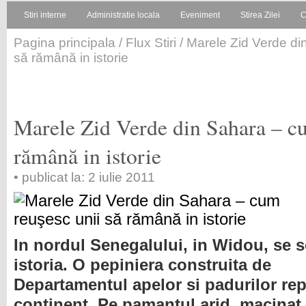
Stiri interne
Administratie locala
Eveniment
Stirea Zilei
C
Pagina principala
/
Flux Stiri
/ Marele Zid Verde di
să rămână in istorie
Marele Zid Verde din Sahara – cu
rămână in istorie
• publicat la: 2 iulie 2011
In nordul Senegalului, in Widou, se s
istoria. O pepiniera construita de
Departamentul apelor si padurilor re
continent. Pe pamantul arid, macinat 