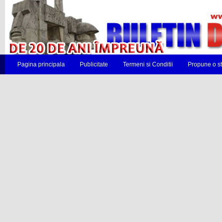
Pagina principala
Publicitate
Termeni si Conditii
Propune o st