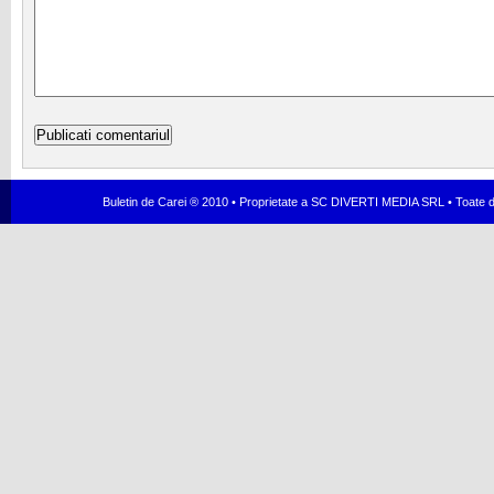
Buletin de Carei ® 2010 • Proprietate a SC DIVERTI MEDIA SRL • Toate dr