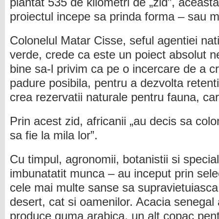
plantat 535 de kilometri de „zid”, aceasta
proiectul incepe sa prinda forma – sau ma
Colonelul Matar Cisse, seful agentiei nat
verde, crede ca este un poiect absolut 
bine sa-l privim ca pe o incercare de a 
padure posibila, pentru a dezvolta retenti
crea rezervatii naturale pentru fauna, ca
Prin acest zid, africanii „au decis sa colo
sa fie la mila lor”.
Cu timpul, agronomii, botanistii si specialis
imbunatatit munca – au inceput prin sele
cele mai multe sanse sa supravietuiasca a
desert, cat si oamenilor. Acacia senegal 
produce guma arabica, un alt copac pent