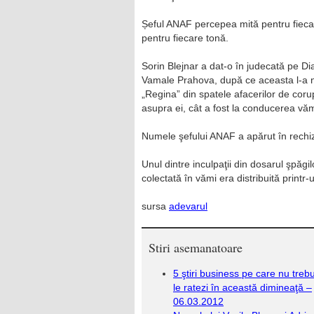
Șeful ANAF percepea mită pentru fiecar
pentru fiecare tonă.
Sorin Blejnar a dat-o în judecată pe Di
Vamale Prahova, după ce aceasta l-a nu
„Regina” din spatele afacerilor de corup
asupra ei, cât a fost la conducerea vămi
Numele şefului ANAF a apărut în rechizit
Unul dintre inculpaţii din dosarul şpăg
colectată în vămi era distribuită printr-
sursa
adevarul
Stiri asemanatoare
5 ştiri business pe care nu treb
le ratezi în această dimineaţă –
06.03.2012