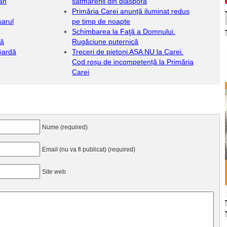
ean
sătmărenii din diaspora
Primăria Carei anunță iluminat redus
sarul
pe timp de noapte
Schimbarea la Faţă a Domnului.
tă
Rugăciune puternică
Gardă
Treceri de pietoni AȘA NU la Carei.
Cod roșu de incompetență la Primăria
Carei
Nume (required)
Email (nu va fi publicat) (required)
Site web