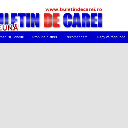
meni si Conditii
Propune o stire!
Recomandam!
Dapy vă răspunde