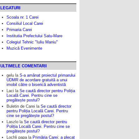
LEGATURI
Scoala nr. 1 Carei
Consiliul Local Carei
Primaria Carei
Institutia Prefectului Satu-Mare
Colegiul Tehnic "Iuliu Maniu"
Muzică Evenimente
ULTIMELE COMENTARII
gelu
la
S-a amânat proiectul primarului
UDMR de acordare gratuită a unui
imobil către o biserică adventistă
Laci
la
Se caută director pentru Poliția
Locală Carei. Pentru cine se
pregătește postul?
Buletin de Carei
la
Se caută director
pentru Poliția Locală Carei. Pentru
cine se pregătește postul?
Laszlo
la
Se caută director pentru
Poliția Locală Carei. Pentru cine se
pregătește postul?
Lochli papa
la
Primăria Carei: a plecat