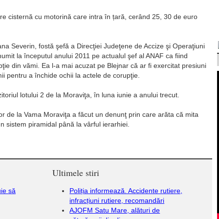
e cisternă cu motorină care intra în țară, cerând 25, 30 de euro
ana Severin, fostă şefă a Direcţiei Judeţene de Accize şi Operaţiuni
mit la începutul anului 2011 pe actualul şef al ANAF ca fiind
ţie din vămi. Ea l-a mai acuzat pe Blejnar că ar fi exercitat presiuni
i pentru a închide ochii la actele de corupţie.
oriul lotului 2 de la Moraviţa, în luna iunie a anului trecut.
ilor de la Vama Moraviţa a făcut un denunţ prin care arăta că mita
un sistem piramidal până la vârful ierarhiei.
Ultimele stiri
uie să
Poliția informează. Accidente rutiere,
infracțiuni rutiere, recomandări
AJOFM Satu Mare, alături de