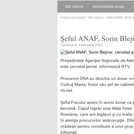
Stiri interne
Administratie locala
Pagina principala
/
Stiri interne
/ Şeful ANAF, Sorin B
Şeful ANAF, Sorin Blejn
• publicat la: 4 februarie 2012
Preşedintele Agenţiei Naţionale de Admi
este cercetat penal, informează RTV.
Procurorii DNA au deschis un dosar nou 
Codruţ Marta, fostul său şef de cabinet,
rtv.net.
Şeful Fiscului apare în acest dosar ca 
benzină. Capul reţelei este Attila Peter 
România, care are legături şi cu mafia i
în atenţia procurorilor anticorupţie. DN
orădean pentru constituire a unui grup in
influenţă.