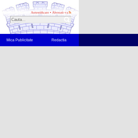
Autentificare
•
Abonati-va
Mica Publicitate
Redactia