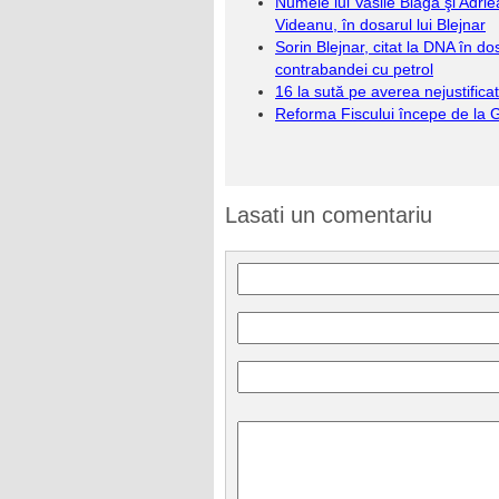
Numele lui Vasile Blaga şi Adri
Videanu, în dosarul lui Blejnar
Sorin Blejnar, citat la DNA în do
contrabandei cu petrol
16 la sută pe averea nejustifica
Reforma Fiscului începe de la 
Lasati un comentariu