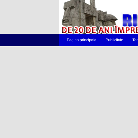
Pagina principala
Publicitate
Ter