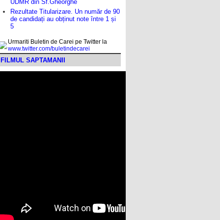
UDMR din Sf.Gheorghe
Rezultate Titularizare. Un număr de 90
de candidați au obținut note între 1 și
5
Urmariti Buletin de Carei pe Twitter la
www.twitter.com/buletindecarei
FILMUL SAPTAMANII