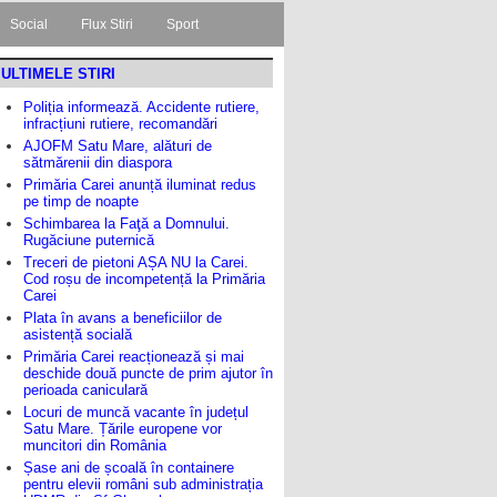
Social
Flux Stiri
Sport
ULTIMELE STIRI
Poliția informează. Accidente rutiere,
infracțiuni rutiere, recomandări
AJOFM Satu Mare, alături de
sătmărenii din diaspora
Primăria Carei anunță iluminat redus
pe timp de noapte
Schimbarea la Faţă a Domnului.
Rugăciune puternică
Treceri de pietoni AȘA NU la Carei.
Cod roșu de incompetență la Primăria
Carei
Plata în avans a beneficiilor de
asistență socială
Primăria Carei reacționează și mai
deschide două puncte de prim ajutor în
perioada caniculară
Locuri de muncă vacante în județul
Satu Mare. Țările europene vor
muncitori din România
Șase ani de școală în containere
pentru elevii români sub administrația