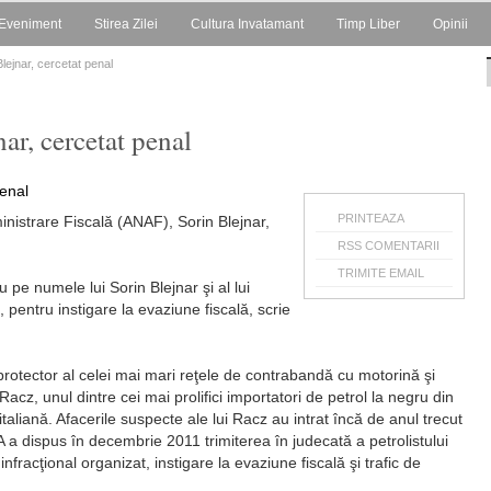
Eveniment
Stirea Zilei
Cultura Invatamant
Timp Liber
Opinii
lejnar, cercetat penal
ar, cercetat penal
PRINTEAZA
nistrare Fiscală (ANAF), Sorin Blejnar,
RSS COMENTARII
TRIMITE EMAIL
pe numele lui Sorin Blejnar şi al lui
 pentru instigare la evaziune fiscală, scrie
protector al celei mai mari reţele de contrabandă cu motorină şi
Racz, unul dintre cei mai prolifici importatori de petrol la negru din
taliană. Afacerile suspecte ale lui Racz au intrat încă de anul trecut
A a dispus în decembrie 2011 trimiterea în judecată a petrolistului
fracţional organizat, instigare la evaziune fiscală şi trafic de