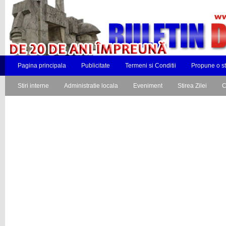
Pagina principala
Publicitate
Termeni si Conditii
Propune o st
Stiri interne
Administratie locala
Eveniment
Stirea Zilei
C