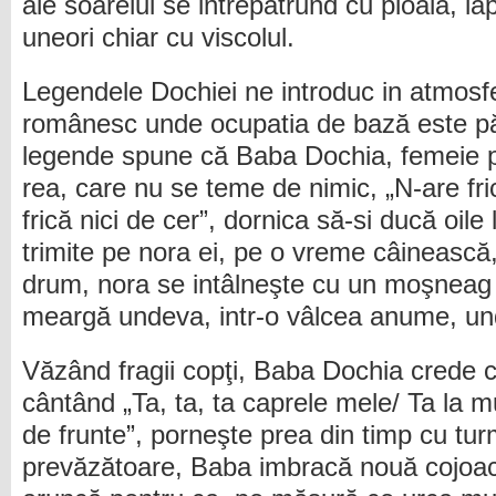
ale soarelui se intrepătrund cu ploaia, la
uneori chiar cu viscolul.
Legendele Dochiei ne introduc in atmosfe
românesc unde ocupatia de bază este păs
legende spune că Baba Dochia, femeie pu
rea, care nu se teme de nimic, „N-are fri
frică nici de cer”, dornica să-si ducă oile
trimite pe nora ei, pe o vreme câinească
drum, nora se intâlneşte cu un moşneag 
meargă undeva, intr-o vâlcea anume, und
Văzând fragii copţi, Baba Dochia crede c
cântând „Ta, ta, ta caprele mele/ Ta la
de frunte”, porneşte prea din timp cu tur
prevăzătoare, Baba imbracă nouă cojoace