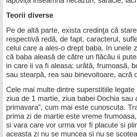
lapoviţă inseamnă necazuri, sărăcie, lacri
Teorii diverse
Pe de altă parte, exista credinţa că stare
respectivă redă, de fapt, caracterul, sufl
celui care a ales-o drept baba. In unele z
că baba aleasă de către un flăcău ii pute
in care ii va fi aleasa: urâtă, frumoasă, b
sau stearpă, rea sau binevoitoare, acră o
Cele mai multe dintre superstitiile legate
ziua de 1 martie, ziua babei Dochia sau 
primavara”, cum mai este cunoscuta. Tra
prima zi de martie este vreme frumoasa,
si vara care vor urma vor fi placute si pl
aceasta zi nu se muncea si nu se scoteau