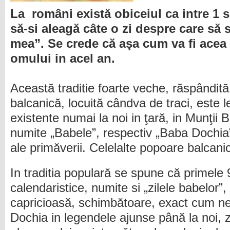
La români există obiceiul ca intre 1 s
să-si aleagă câte o zi despre care să
mea”. Se crede că aşa cum va fi acea z
omului in acel an.
Această traditie foarte veche, răspândită
balcanică, locuită cândva de traci, este l
existente numai la noi in ţară, in Munţii 
numite „Babele”, respectiv „Baba Dochia”
ale primăverii. Celelalte popoare balcan
In traditia populară se spune că primele 9
calendaristice, numite si „zilele babelor”
capricioasă, schimbătoare, exact cum n
Dochia in legendele ajunse până la noi, z