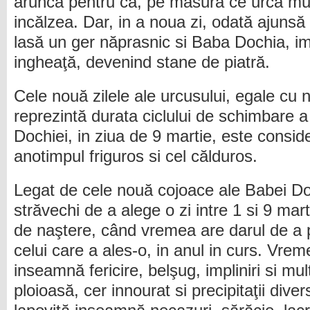
aruncă pentru ca, pe măsură ce urca mu
incălzea. Dar, in a noua zi, odată ajunsă
lasă un ger năprasnic si Baba Dochia, im
ingheaţă, devenind stane de piatră.
Cele nouă zilele ale urcusului, egale cu 
reprezintă durata ciclului de schimbare a
Dochiei, in ziua de 9 martie, este conside
anotimpul friguros si cel călduros.
Legat de cele nouă cojoace ale Babei Doc
străvechi de a alege o zi intre 1 si 9 mar
de naştere, când vremea are darul de a p
celui care a ales-o, in anul in curs. Vrem
inseamnă fericire, belşug, impliniri si mu
ploioasă, cer innourat si precipitaţii dive