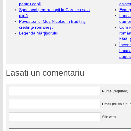
pentru copii
asiste
Spectacol pentru copii la Carei cu sala
Evang
plină
Lansa
Povestea lui Moş Nicolae in tradiţii şi
oameni
credinţe româneşti
Cum i-
Legenda Mărţişorului
români
bătăi 
Încep
bacala
augus
Lasati un comentariu
Nume (required)
Email (nu va fi pub
Site web