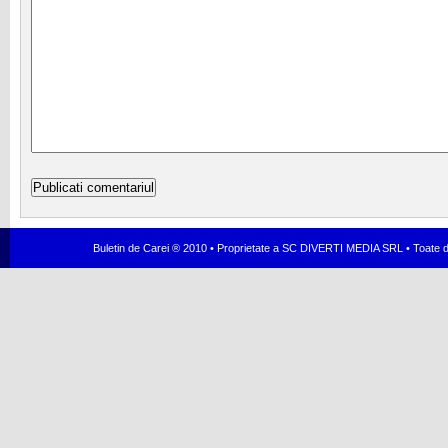
Buletin de Carei ® 2010 • Proprietate a SC DIVERTI MEDIA SRL • Toate dr