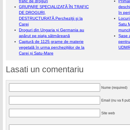
trafic de droguri
Primăr
GRUPARE SPECIALIZATĂ ÎN TRAFIC
deschi
DE DROGURI,
în per
DESTRUCTURATĂ.Percheziţii şi la
Locuri
Carei
Satu 
Droguri din Ungaria și Germania au
munci
apărut pe piața sătmăreană
Șase a
Captură de 1125 grame de materie
pentru
vegetală în urma perchezițiilor de la
UDMR 
Carei și Satu-Mare
Lasati un comentariu
Nume (required)
Email (nu va fi pub
Site web