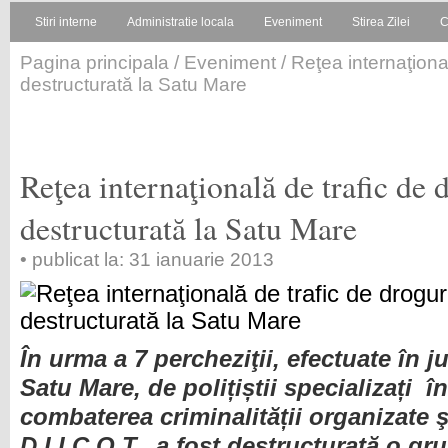
Stiri interne
Administratie locala
Eveniment
Stirea Zilei
C
Pagina principala
/
Eveniment
/ Reţea internaţiona
destructurată la Satu Mare
Reţea internaţională de trafic de 
destructurată la Satu Mare
• publicat la: 31 ianuarie 2013
În urma a 7 percheziţii, efectuate în j
Satu Mare, de poli
ț
i
ș
tii specializa
ț
i în
combaterea criminalită
ț
ii organizate 
D.I.I.C.O.T., a fost destructurată o gr