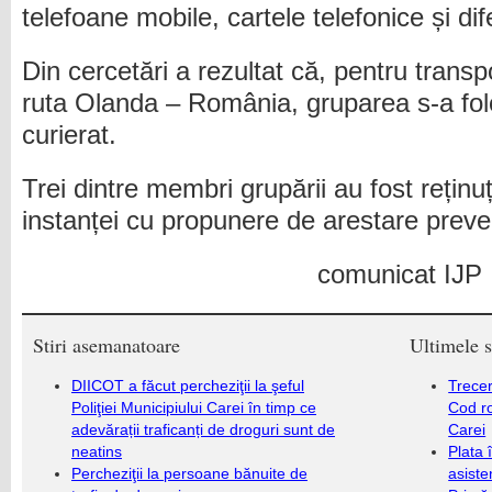
telefoane mobile, cartele telefonice și di
Din cercetări a rezultat că, pentru transp
ruta Olanda – România, gruparea s-a folo
curierat.
Trei dintre membri grupării au fost reținu
instanței cu propunere de arestare preve
comunicat IJP
Stiri asemanatoare
Ultimele s
DIICOT a făcut percheziţii la şeful
Trecer
Poliţiei Municipiului Carei în timp ce
Cod r
adevărații traficanți de droguri sunt de
Carei
neatins
Plata 
Percheziţii la persoane bănuite de
asiste