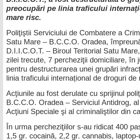
preocupări pe linia traficului interna
ț
mare risc.
Poliţiştii Serviciului de Combatere a Crim
Satu Mare – B.C.C.O. Oradea, împreună 
D.I.I.C.O.T. – Biroul Teritorial Satu Mare
zilei trecute, 7 percheziţii domiciliare, î
pentru destructurarea unei grupări infrac
linia traficului internațional de droguri de
Acţiunile au fost derulate cu sprijinul poliț
B.C.C.O. Oradea – Serviciul Antidrog, al p
Acţiuni Speciale şi al criminaliştilor din 
În urma percheziţiilor s-au ridicat 400 p
1,5 gr. cocaină, 2,2 gr. cannabis, laptop-u