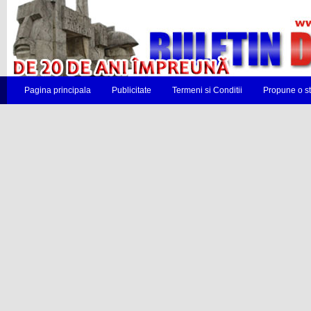
Pagina principala
Publicitate
Termeni si Conditii
Propune o st