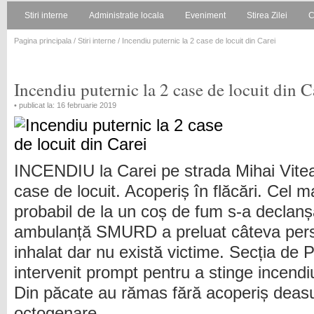
Stiri interne
Administratie locala
Eveniment
Stirea Zilei
C
Pagina principala
/
Stiri interne
/ Incendiu puternic la 2 case de locuit din Carei
Incendiu puternic la 2 case de locuit din C
• publicat la: 16 februarie 2019
INCENDIU la Carei pe strada Mihai Vitea
case de locuit. Acoperiș în flăcări. Cel m
probabil de la un coș de fum s-a declanș
ambulanță SMURD a preluat câteva pers
inhalat dar nu există victime. Secția de 
intervenit prompt pentru a stinge incendiu
Din păcate au rămas fără acoperiș deasu
octogenare.