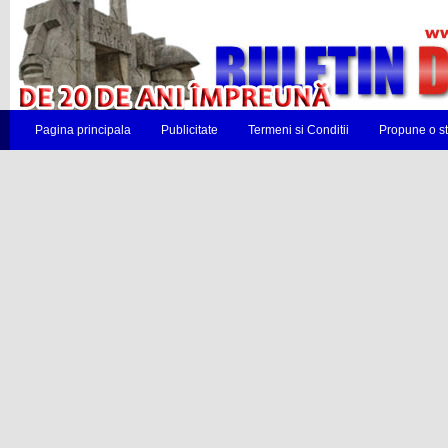
Pagina principala
Publicitate
Termeni si Conditii
Propune o st