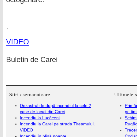
.
VIDEO
Buletin de Carei
Stiri asemanatoare
Ultimele s
Dezastrul de după incendiul la cele 2
Primăr
case de locuit din Carei
pe ti
Incendiu la Lucăceni
Schim
Incendiu la Carei pe strada Tireamului.
Rugăc
VIDEO
Trecer
Incendiu în plină noapte
Cod r