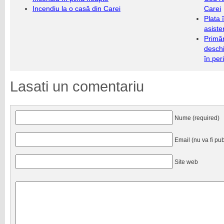
Incendiu la o casă din Carei
Carei
Plata 
asiste
Primăr
deschi
în per
Lasati un comentariu
Nume (required)
Email (nu va fi pub
Site web