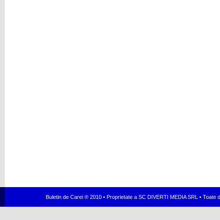
Buletin de Carei ® 2010 • Proprietate a SC DIVERTI MEDIA SRL • Toate dr