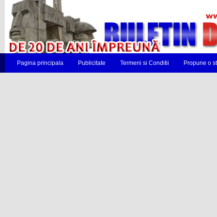
Pagina principala
Publicitate
Termeni si Conditii
Propune o st