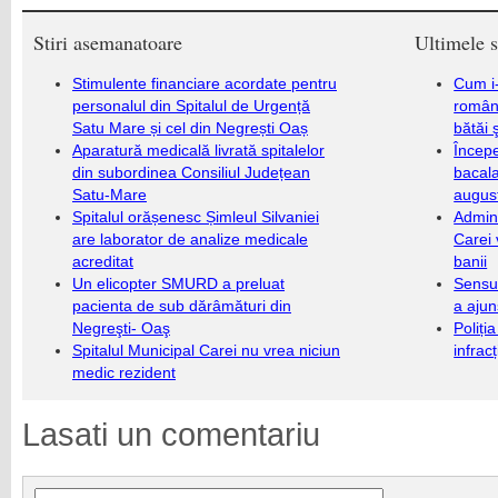
Stiri asemanatoare
Ultimele s
Stimulente financiare acordate pentru
Cum i-
personalul din Spitalul de Urgență
români
Satu Mare și cel din Negrești Oaș
bătăi 
Aparatură medicală livrată spitalelor
Încep
din subordinea Consiliul Județean
bacala
Satu-Mare
augus
Spitalul orășenesc Șimleul Silvaniei
Admini
are laborator de analize medicale
Carei 
acreditat
banii
Un elicopter SMURD a preluat
Sensul
pacienta de sub dărâmături din
a ajun
Negreşti- Oaş
Poliți
Spitalul Municipal Carei nu vrea niciun
infrac
medic rezident
Lasati un comentariu