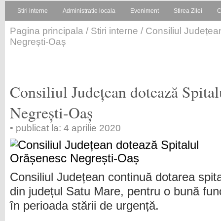
Stiri interne
Administratie locala
Eveniment
Stirea Zilei
C
Pagina principala
/
Stiri interne
/ Consiliul Județe
Negrești-Oaș
Consiliul Județean dotează Spita
Negrești-Oaș
• publicat la: 4 aprilie 2020
Consiliul Județean continuă dotarea spita
din județul Satu Mare, pentru o bună fun
în perioada stării de urgență.