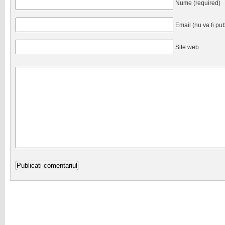
Nume (required)
Email (nu va fi pub
Site web