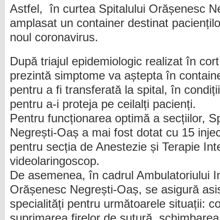
Astfel, în curtea Spitalului Orășenesc N
amplasat un container destinat paciențilo
noul coronavirus.
După triajul epidemiologic realizat în cor
prezintă simptome va aștepta în contain
pentru a fi transferată la spital, în condi
pentru a-i proteja pe ceilalți pacienți.
Pentru funcționarea optimă a secțiilor, S
Negrești-Oaș a mai fost dotat cu 15 inje
pentru secția de Anestezie și Terapie Inte
videolaringoscop.
De asemenea, în cadrul Ambulatoriului Int
Orășenesc Negrești-Oaș, se asigură asis
specialități pentru următoarele situații: c
suprimarea firelor de sutură, schimbarea 