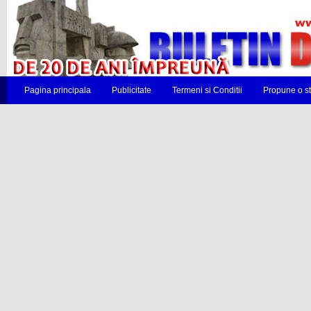
Pagina principala
Publicitate
Termeni si Conditii
Propune o st