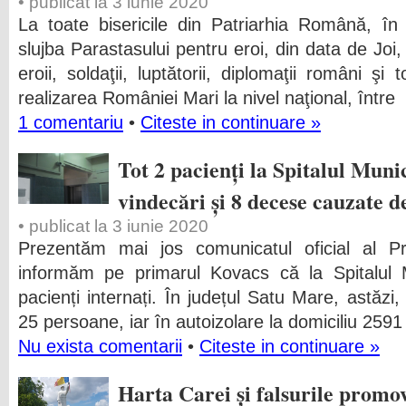
• publicat la 3 iunie 2020
La toate bisericile din Patriarhia Română, în t
slujba Parastasului pentru eroi, din data de Joi,
eroii, soldaţii, luptătorii, diplomaţii români şi 
realizarea României Mari la nivel naţional, între
1 comentariu
•
Citeste in continuare »
Tot 2 pacienți la Spitalul Muni
vindecări și 8 decese cauzate d
• publicat la 3 iunie 2020
Prezentăm mai jos comunicatul oficial al P
informăm pe primarul Kovacs că la Spitalul 
pacienți internați. În județul Satu Mare, astăzi,
25 persoane, iar în autoizolare la domiciliu 25
Nu exista comentarii
•
Citeste in continuare »
Harta Carei și falsurile prom