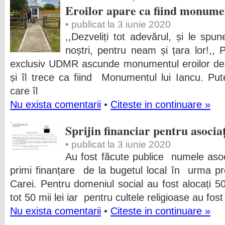
Eroilor apare ca fiind monumen
• publicat la 3 iunie 2020
,,Dezveliți tot adevărul, și le spun
noștri, pentru neam și țara lor!,,
exclusiv UDMR ascunde monumentul eroilor de l
și îl trece ca fiind Monumentul lui Iancu. Pu
care îl
Nu exista comentarii
•
Citeste in continuare »
Sprijin financiar pentru asociaț
• publicat la 3 iunie 2020
Au fost făcute publice numele asocia
primi finanțare de la bugetul local în urma pr
Carei. Pentru domeniul social au fost alocați 50 
tot 50 mii lei iar pentru cultele religioase au fost
Nu exista comentarii
•
Citeste in continuare »