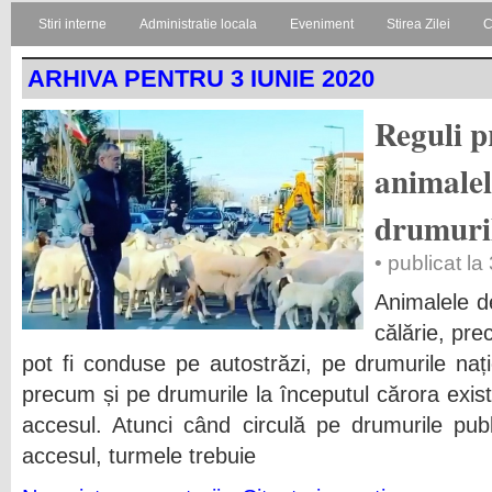
Stiri interne
Administratie locala
Eveniment
Stirea Zilei
C
ARHIVA PENTRU 3 IUNIE 2020
Reguli p
animalel
drumuril
• publicat la
Animalele d
călărie, pr
pot fi conduse pe autostrăzi, pe drumurile nați
precum și pe drumurile la începutul cărora există
accesul. Atunci când circulă pe drumurile pub
accesul, turmele trebuie