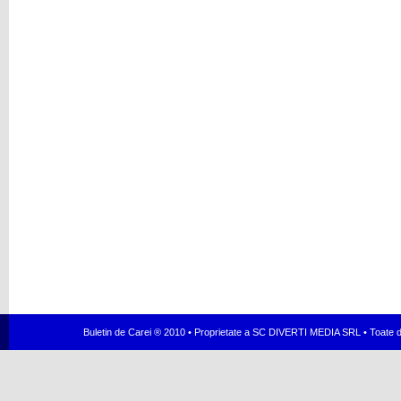
Buletin de Carei ® 2010 • Proprietate a SC DIVERTI MEDIA SRL • Toate dr