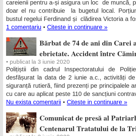
careienii pentru a-și asigura un loc de muncă, pe
doar el nu contribuie la bugetul local. Porți
bustul regelui Ferdinand și clădirea Victoria a fo
1 comentariu
•
Citeste in continuare »
Bărbat de 74 de ani din Carei af
ebrietate. Accident între Cămi
• publicat la 3 iunie 2020
Polițiștii din cadrul Inspectoratului de Pol
desfășurat la data de 2 iunie a.c., activități 
siguranță rutieră, fiind prezenți pe principalele a
cu care au aplicat peste 110 de sancțiuni contra
Nu exista comentarii
•
Citeste in continuare »
Comunicat de presă al Patriar
Centenarul Tratatului de la T