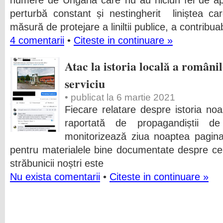
numere de Ungaria care nu au niciun fel de ap
perturbă constant și nestingherit liniștea car
măsură de protejare a liniltii publice, a contribuab
4 comentarii
•
Citeste in continuare »
Atac la istoria locală a români
serviciu
• publicat la 6 martie 2021
Fiecare relatare despre istoria noa
raportată de propagandiștii de 
monitorizează ziua noaptea pagina 
pentru materialele bine documentate despre cele t
străbunicii noștri este
Nu exista comentarii
•
Citeste in continuare »