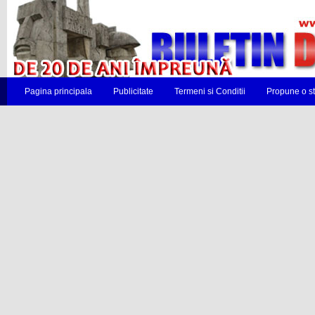
Pagina principala
Publicitate
Termeni si Conditii
Propune o st