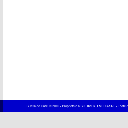
Buletin de Carei ® 2010 • Proprietate a SC DIVERTI MEDIA SRL • Toate dr