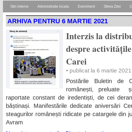
Stiri interne
Administratie locala
Eveniment
Stirea Zilei
C
ARHIVA PENTRU 6 MARTIE 2021
Interzis la distri
despre activitățil
Carei
• publicat la 6 martie 2021
Postările Buletin de 
românești, preluate și
raportate constant de iredentiști, de cei dera
băștinași. Manifestările dedicate aniversări Cent
steagurilor românești ridicate pe catargele din
Avram