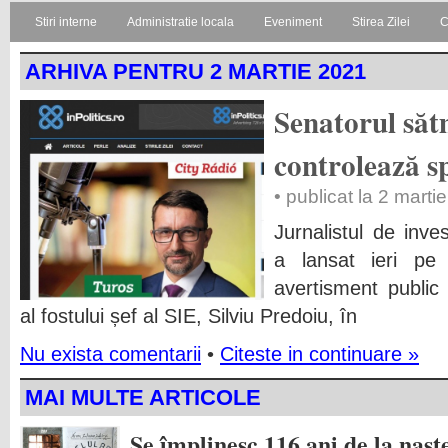
Stiri interne
Administratie locala
Eveniment
Stirea Zilei
C
ARHIVA PENTRU 2 MARTIE 2021
Senatorul să
controlează s
• publicat la 2 marti
Jurnalistul de inve
a lansat ieri pe
avertisment public 
al fostului șef al SIE, Silviu Predoiu, în
Nu exista comentarii
•
Citeste in continuare »
MAI MULTE ARTICOLE
Se împlinesc 116 ani de la nașt