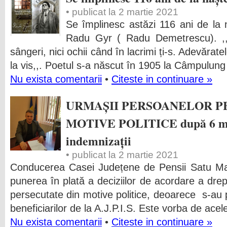
• publicat la 2 martie 2021
Se împlinesc astăzi 116 ani de la n
Radu Gyr ( Radu Demetrescu). ,,I
sângeri, nici ochii când în lacrimi ți-s. Adevărate
la vis,,. Poetul s-a născut în 1905 la Câmpulung
Nu exista comentarii
•
Citeste in continuare »
URMAȘII PERSOANELOR P
MOTIVE POLITICE după 6 mar
indemnizații
• publicat la 2 martie 2021
Conducerea Casei Județene de Pensii Satu Ma
punerea în plată a deciziilor de acordare a drep
persecutate din motive politice, deoarece s-au 
beneficiarilor de la A.J.P.I.S. Este vorba de ace
Nu exista comentarii
•
Citeste in continuare »