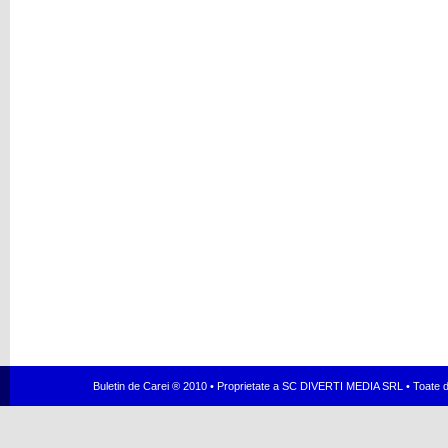
Buletin de Carei ® 2010 • Proprietate a SC DIVERTI MEDIA SRL • Toate dr