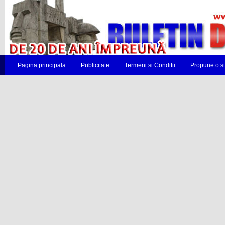
Pagina principala
Publicitate
Termeni si Conditii
Propune o st