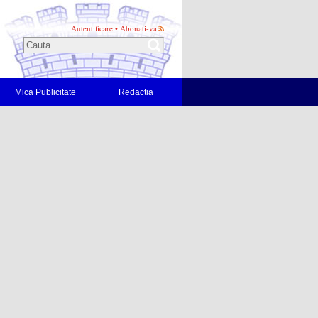
Autentificare
•
Abonati-va
Mica Publicitate
Redactia