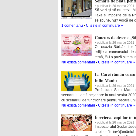
Somație de plată pentr
• publicat la 26 martie 2021
Să vezi și să nu crezi. M
Taxe și Impozite de la Pr
se spune, nu? Adică de c
1 comentariu
•
Citeste in continuare »
Concurs de desene „Să
• publicat la 26 martie 2021
Cu ocazia Sărbătorilor 
ediție a concursului d
temă, fă-i o poză și trimi
Nu exista comentarii
•
Citeste in continuare »
La Carei rămân cursuri
Iuliu Maniu
• publicat la 26 martie 2021
Prefectura Satu Mare
scenariului de funcționare în anul școlar 20
cu scenariul de functionare pentru fiecare unit
Nu exista comentarii
•
Citeste in continuare »
Înscrierea copiilor î
• publicat la 26 martie 2021
Inspectoratul Școlar Jud
copiilor în învățământu