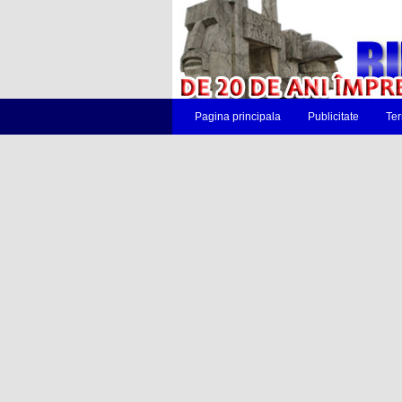
Pagina principala
Publicitate
Ter