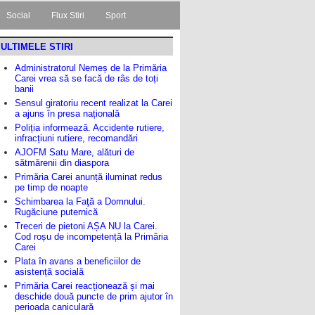
Social
Flux Stiri
Sport
ULTIMELE STIRI
Administratorul Nemeș de la Primăria
Carei vrea să se facă de râs de toți
banii
Sensul giratoriu recent realizat la Carei
a ajuns în presa națională
Poliția informează. Accidente rutiere,
infracțiuni rutiere, recomandări
AJOFM Satu Mare, alături de
sătmărenii din diaspora
Primăria Carei anunță iluminat redus
pe timp de noapte
Schimbarea la Faţă a Domnului.
Rugăciune puternică
Treceri de pietoni AȘA NU la Carei.
Cod roșu de incompetență la Primăria
Carei
Plata în avans a beneficiilor de
asistență socială
Primăria Carei reacționează și mai
deschide două puncte de prim ajutor în
perioada caniculară