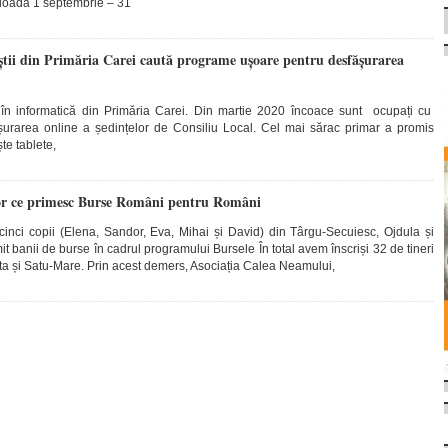
erioada 1 septembrie – 31
iștii din Primăria Carei caută programe ușoare pentru desfășurarea
ii în informatică din Primăria Carei. Din martie 2020 încoace sunt ocupați cu
urarea online a ședințelor de Consiliu Local. Cel mai sărac primar a promis
ște tablete,
lor ce primesc Burse Români pentru Români
cinci copii (Elena, Sandor, Eva, Mihai și David) din Târgu-Secuiesc, Ojdula și
 banii de burse în cadrul programului Bursele În total avem înscriși 32 de tineri
ta și Satu-Mare. Prin acest demers, Asociația Calea Neamului,