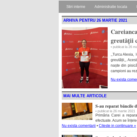
Stiri interne
Administratie locala
ARHIVA PENTRU 26 MARTIE 2021
Careianca
greutății 
• publicat la 26 m
,,Turcu Alexia,
greutății,,. Ace
naște din pisic
campioni au rez
Nu exista comen
MAI MULTE ARTICOLE
S-au reparat băncile d
• publicat la 26 martie 2021
Primăria Carei a reparat 
efectuate. Acum se înțele
Nu exista comentarii
•
Citeste in continuare »