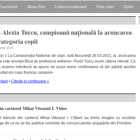
Eveniment
Stirea Zilei
Cultura Invatamant
Timp Liber
Opinii
 Alexia Turcu, campioană națională la aruncarea
categoria copii
artie 2021
 loc 1 La Campionatul National de copii, sală București 26.03.2021, la aruncarea
sta este anunțul făcut de profesorul antrenor Florin Turcu acum câteva minute. Ce
ă șoareci mănâncă se spune iar acum avem confirmarea că din părinți sportivi
ultat doi copii frumoși campioni
tarii
•
Citeste in continuare »
in cartierul Mihai Viteazul I. Video
băncile din cartierul Mihai Viteazul I. Cititorii au trimis imagini cu lucrările
ge de ce nu se fac publice comisiile de concurs pentru angajările din Primărie.