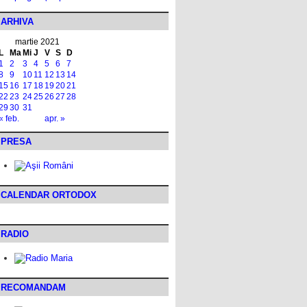
ARHIVA
martie 2021
L
Ma
Mi
J
V
S
D
1
2
3
4
5
6
7
8
9
10
11
12
13
14
15
16
17
18
19
20
21
22
23
24
25
26
27
28
29
30
31
« feb.
apr. »
PRESA
CALENDAR ORTODOX
RADIO
RECOMANDAM