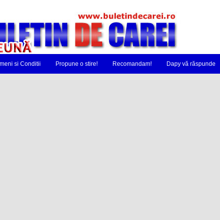
meni si Conditii
Propune o stire!
Recomandam!
Dapy vă răspunde