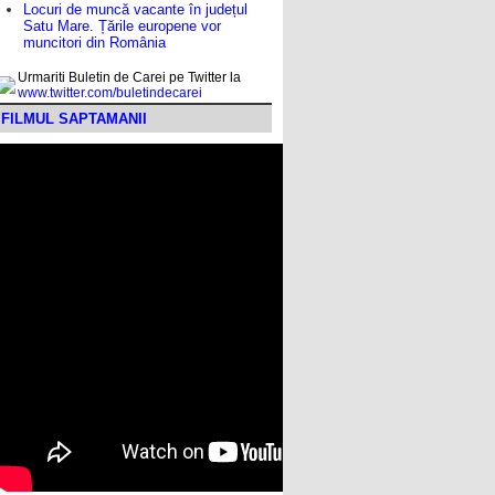
Locuri de muncă vacante în județul
Satu Mare. Țările europene vor
muncitori din România
Urmariti Buletin de Carei pe Twitter la
www.twitter.com/buletindecarei
FILMUL SAPTAMANII