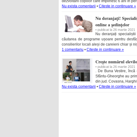
dezvoltării copiilor care împlinesc 6 ani în p
Nu exista comentarii
•
Citeste in continuare »
Nu deranjați! Special
online a ședințelor
• publicat la 26 martie 2021
Nu deranjați specialișt
căutarea de programe ușoare pentru desfăș
consilierilor locali aleși de careieni chiar și ni
1 comentariu
•
Citeste in continuare »
Crește numărul elevi
• publicat la 26 martie 2021
. De Buna Vestire, încă 
Sfântu-Gheorghe au primit
din jud. Covasna, Harghi
Nu exista comentarii
•
Citeste in continuare »