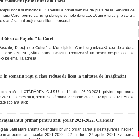
u consilierul primarului din Carei
anipulatorul și mincinosul Careiului a primit somație de plată de la Serviciul de
imăria Carei pentru că nu își plătește sumele datorate. ,,Cum e turcu și pistolul,,
e s-ar lăsa mai prejos consilierul personal
rbătoarea Paștelui” la Carei
Pascale, Direcția de Cultură a Municipiului Carei organizează cea de-a doua
e desene ONLINE „Sărbătoarea Paștelui” Realizează un desen despre această
te-o pe email la adresa:
 în scenariu roșu și clase reduse de liceu la unitatea de învățământ
 comunică HOTĂRÂREA C.J.S.U. nr.14 din 26.03.2021 privind aprobarea
20-2021 – semestrul II, pentru săptămâna 29 martie 2020 – 02 aprilie 2021. Anexa
ate scolară, aici:
n învățământul primar pentru anul școlar 2021-2022. Calendar
ețean Satu Mare anunță calendarul privind organizarea și desfășurarea înscrierii
l primar pentru anul școlar 2021-2022. 22 martie – 27 aprilie 2021 Evaluarea