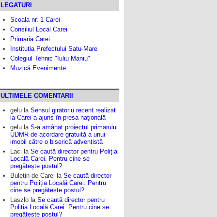
LEGATURI
Scoala nr. 1 Carei
Consiliul Local Carei
Primaria Carei
Institutia Prefectului Satu-Mare
Colegiul Tehnic "Iuliu Maniu"
Muzică Evenimente
ULTIMELE COMENTARII
gelu
la
Sensul giratoriu recent realizat
la Carei a ajuns în presa națională
gelu
la
S-a amânat proiectul primarului
UDMR de acordare gratuită a unui
imobil către o biserică adventistă
Laci
la
Se caută director pentru Poliția
Locală Carei. Pentru cine se
pregătește postul?
Buletin de Carei
la
Se caută director
pentru Poliția Locală Carei. Pentru
cine se pregătește postul?
Laszlo
la
Se caută director pentru
Poliția Locală Carei. Pentru cine se
pregătește postul?