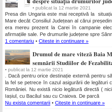
despre situația drumurilor jud
• publicat la 12 martie 2021
Presa din Ungaria este mai receptivă la situați
Mare decât Consiliul Județean al cărui președin
era mereu prezent la Carei în campanie electo
afirmațiile sale. Pe drumurile județene spre Sân
1 comentariu
•
Citeste in continuare »
Drumul de mare viteză Baia Ma
semnării Studiilor de Fezabilit
• publicat la 12 martie 2021
. Dacă pentru orice destinație externă pentru s
la fel se petrece în cazul asigurării de legături
României. Nu există nicio legătură directă ( nici
Iașiul, cu Bacăul sau cu Craiova. De parcă
Nu exista comentarii
•
Citeste in continuare »