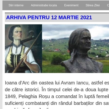
Stiri interne
Administratie locala
Eveniment
Stirea Zilei
C
ARHIVA PENTRU 12 MARTIE 2021
Ioana d’Arc din oastea lui Avram Iancu, astfel 
de către istorici. În timpul celei de-a doua lupt
1849, Pelaghia Roșu a comandat în luptă femeil
suficienți combatanți din rândul barbaților din s