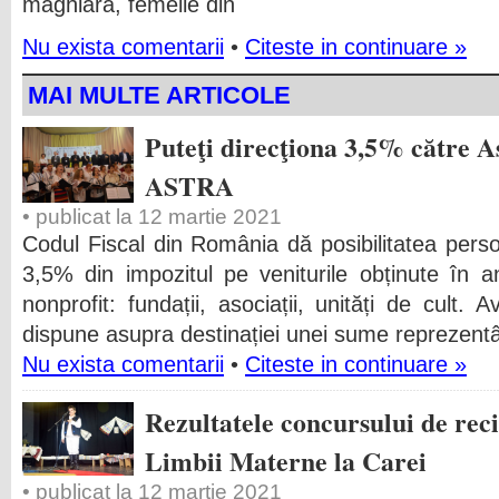
maghiară, femeile din
Nu exista comentarii
•
Citeste in continuare »
MAI MULTE ARTICOLE
Puteţi direcţiona 3,5% către A
ASTRA
• publicat la 12 martie 2021
Codul Fiscal din România dă posibilitatea perso
3,5% din impozitul pe veniturile obținute în an
nonprofit: fundații, asociații, unități de cult. 
dispune asupra destinației unei sume reprezent
Nu exista comentarii
•
Citeste in continuare »
Rezultatele concursului de reci
Limbii Materne la Carei
• publicat la 12 martie 2021