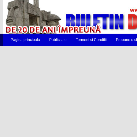
Pagina principala
Publicitate
Termeni si Conditii
Propune o st