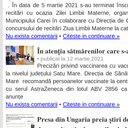
. În data de 5 martie 2021 s-au terminat înscri
recitări cu ocazia Zilei Limbii Materne, orga
Municipiului Carei în colaborare cu Direcția d
concursului de recitări Ziua Limbii Materne la ca
Nu exista comentarii
•
Citeste in continuare »
În atenția sătmărenilor care s-
• publicat la 12 martie 2021
Precizări privind vaccinarea cu vac
la nivelul județului Satu Mare. Direcția de Sănă
Mare recomandă persoanelor vaccinate la centr
cu serul AstraZeneca din lotul ABV 2856 ca
anunțe
Nu exista comentarii
•
Citeste in continuare »
Presa din Ungaria preia știri d