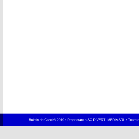
Buletin de Carei ® 2010 • Proprietate a SC DIVERTI MEDIA SRL • Toate dr