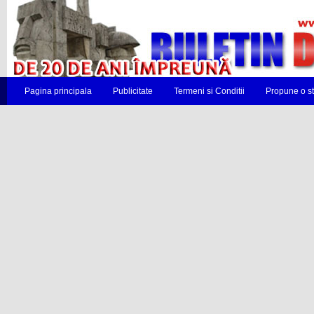
Pagina principala
Publicitate
Termeni si Conditii
Propune o st