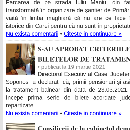
Parcarea de pe strada Iuliu Maniu, din f
transformată în organizare de șantier de Primăr
vaită în limba maghiară că nu are ce face în
istorice din Carei pentru că nu sunt în proprietat
Nu exista comentarii
•
Citeste in continuare »
S-AU APROBAT CRITERIIL
BILETELOR DE TRATAME
• publicat la 19 martie 2021
Directorul Executiv al Casei Judete
Soponoș a declarat că, primii pensionari și as
la tratament balnear din data de 23.03.2021
începe prima serie de bilete acordate județ
repartizate
Nu exista comentarii
•
Citeste in continuare »
Consilierii de la cabinetul dem