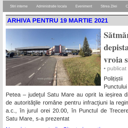
Stiri interne
Administratie locala
Eveniment
Stirea Zilei
C
ARHIVA PENTRU 19 MARTIE 2021
Sătmă
depist
vroia s
• publicat
Polițișt
Punctulu
Petea – judeţul Satu Mare au oprit la ieșirea 
de autorităţile române pentru infracţiuni la regim
a.c., în jurul orei 20.00, în Punctul de Trecer
Satu Mare, s-a prezentat