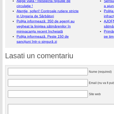
Alege viaţa ! Respectă regulile de
Sensul
circulaţie !
a ajun
Atenţie, şoferi! Controale rutiere stricte
Poliți
in Ungaria de Sărbători
infrac
Poliția informează: 350 de agenți au
AJOFM
vegheat la liniștea sătmărenilor în
sătmăr
minivacanța recent încheiată
Primăr
Poliția informează. Peste 150 de
pe ti
sancțiuni într-o singură zi
Lasati un comentariu
Nume (required)
Email (nu va fi pub
Site web