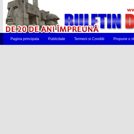
Pagina principala
Publicitate
Termeni si Conditii
Propune o st