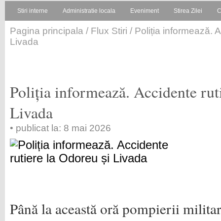
Stiri interne
Administratie locala
Eveniment
Stirea Zilei
C
Pagina principala
/
Flux Stiri
/ Poliția informează. 
Livada
Poliția informează. Accidente rut
Livada
• publicat la: 8 mai 2026
Până la această oră pompierii militar