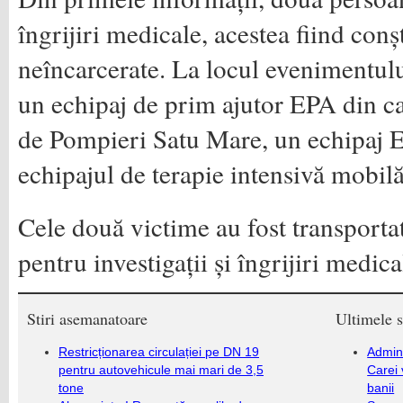
îngrijiri medicale, acestea fiind conșt
neîncarcerate. La locul evenimentulu
un echipaj de prim ajutor EPA din c
de Pompieri Satu Mare, un echipaj 
echipajul de terapie intensivă mobil
Cele două victime au fost transport
pentru investigații și îngrijiri medica
Stiri asemanatoare
Ultimele s
Restricționarea circulației pe DN 19
Admini
pentru autovehicule mai mari de 3,5
Carei 
tone
banii