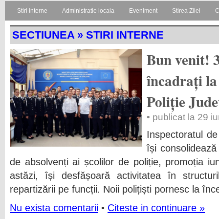
Stiri interne
Administratie locala
Eveniment
Stirea Zilei
C
SECTIUNEA » STIRI INTERNE
Bun venit! 3
încadrați la
Poliție Jud
• publicat la 29 i
Inspectoratul d
își consolidează
de absolvenți ai școlilor de poliție, promoția 
astăzi, își desfășoară activitatea în structur
repartizării pe funcții. Noii polițiști pornesc la î
Nu exista comentarii
•
Citeste in continuare »