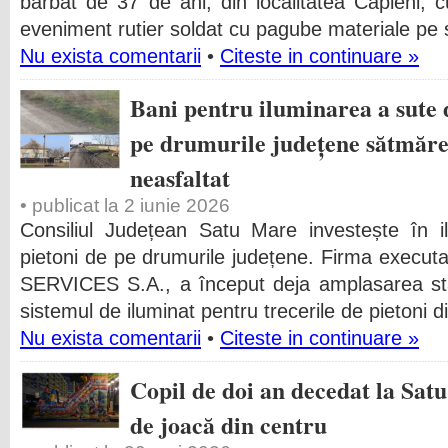
bărbat de 37 de ani, din localitatea Căpleni, c
eveniment rutier soldat cu pagube materiale pe s
Nu exista comentarii
•
Citeste in continuare »
Bani pentru iluminarea a sute d
pe drumurile județene sătmăre
neasfaltat
• publicat la 2 iunie 2026
Consiliul Județean Satu Mare investește în i
pietoni de pe drumurile județene. Firma exec
SERVICES S.A., a început deja amplasarea stâ
sistemul de iluminat pentru trecerile de pietoni din
Nu exista comentarii
•
Citeste in continuare »
Copil de doi an decedat la Sat
de joacă din centru