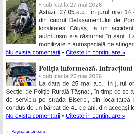
• publicat la 27 mai 2026
Astăzi, 27.05.a.c., în jurul orei 14
din cadrul Detașamentului de Pomp
localitatea Căuaș, la un acciden
autoturism s-a răsturnat în șanț. L
mobilizate o autospecială de stinge
Nu exista comentarii
•
Citeste in continuare »
Poliția informează. Infracțiuni
• publicat la 26 mai 2026
La data de 25 mai a.c., în jurul ore
Secției de Poliție Rurală Tășnad, în timp ce se af
de serviciu pe strada Biserici, din localitatea
condus de un bărbat de 41 de ani, din aceeași l
Nu exista comentarii
•
Citeste in continuare »
← Pagina anterioara