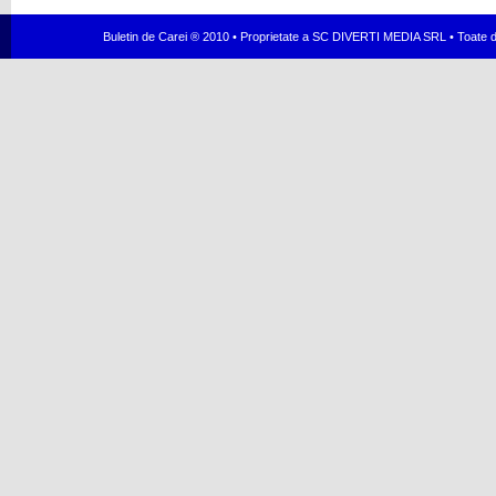
Buletin de Carei ® 2010 • Proprietate a SC DIVERTI MEDIA SRL • Toate dr