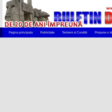
Pagina principala
Publicitate
Termeni si Conditii
Propune o st