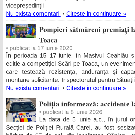
vicepreședinții
Nu exista comentarii
•
Citeste in continuare »
Pompieri sătmăreni premiați l
Toaca
• publicat la 17 iunie 2026
În perioada 15–17 iunie, în Masivul Ceahlău s
ediție a competiției Scări pe Toaca, un eveniment
care testează rezistența, anduranța și capac
montane solicitante. Inspectoratul pentru Situați
Nu exista comentarii
•
Citeste in continuare »
Poliția informează: accidente l
• publicat la 8 iunie 2026
La data de 5 iunie a.c., în jurul ore
Secției de Poliției Rurală Carei, au fost sesiz