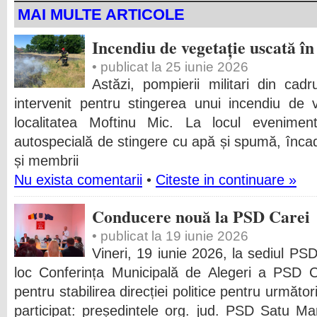
MAI MULTE ARTICOLE
Incendiu de vegetație uscată î
• publicat la 25 iunie 2026
Astăzi, pompierii militari din cad
intervenit pentru stingerea unui incendiu de 
localitatea Moftinu Mic. La locul evenimen
autospecială de stingere cu apă și spumă, încad
și membrii
Nu exista comentarii
•
Citeste in continuare »
Conducere nouă la PSD Carei
• publicat la 19 iunie 2026
Vineri, 19 iunie 2026, la sediul PSD
loc Conferința Municipală de Alegeri a PSD 
pentru stabilirea direcției politice pentru următo
participat: președintele org. jud. PSD Satu M