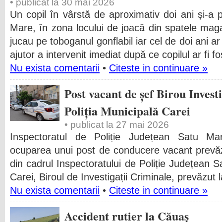
• publicat la 30 mai 2026
Un copil în vârstă de aproximativ doi ani și-a 
Mare, în zona locului de joacă din spatele maga
jucau pe toboganul gonflabil iar cel de doi ani ar
ajutor a intervenit imediat după ce copilul ar fi fo
Nu exista comentarii
•
Citeste in continuare »
Post vacant de șef Birou Invest
Poliția Municipală Carei
• publicat la 27 mai 2026
Inspectoratul de Poliție Județean Satu M
ocuparea unui post de conducere vacant prevăzu
din cadrul Inspectoratului de Poliție Județean Sa
Carei, Biroul de Investigații Criminale, prevăzut l
Nu exista comentarii
•
Citeste in continuare »
Accident rutier la Căuaș