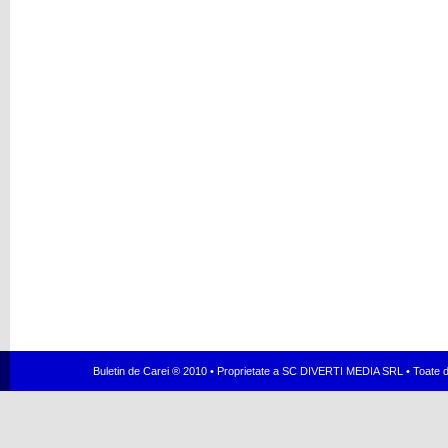
Buletin de Carei ® 2010 • Proprietate a SC DIVERTI MEDIA SRL • Toate dr