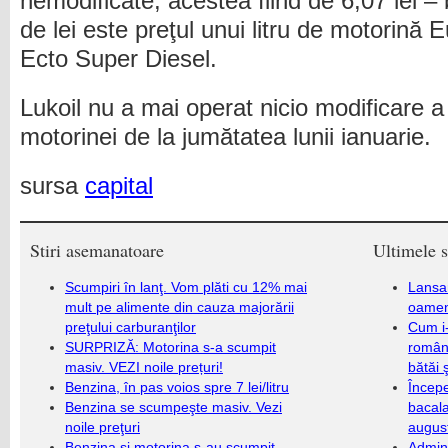
nemodificate, acestea fiind de 6,07 lei –
de lei este preţul unui litru de motorină E
Ecto Super Diesel.
Lukoil nu a mai operat nicio modificare a 
motorinei de la jumătatea lunii ianuarie.
sursa
capital
Stiri asemanatoare
Ultimele s
Scumpiri în lanţ. Vom plăti cu 12% mai
Lansa
mult pe alimente din cauza majorării
oameni
preţului carburanţilor
Cum i-
SURPRIZĂ: Motorina s-a scumpit
români
masiv. VEZI noile prețuri!
bătăi 
Benzina, în pas voios spre 7 lei/litru
Încep
Benzina se scumpeşte masiv. Vezi
bacala
noile preţuri
augus
Benzina şi motorina s-au scumpit
Admini