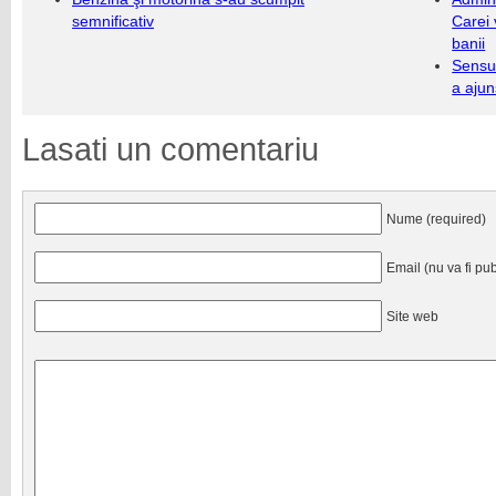
semnificativ
Carei 
banii
Sensul
a ajun
Lasati un comentariu
Nume (required)
Email (nu va fi pub
Site web