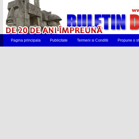
Pagina principala
Publicitate
Termeni si Conditii
Propune o st