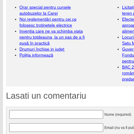
Orar special pentru cursele
Licita
autobuzelor la Carei
teren 
Noi reglementări pentru cei ce
Efecte
folosesc trotinetele electrice
aproap
Invenţia care ne va schimba viaţa
alimen
pentru totdeauna, la un pas de a fi
Locuri
pusă în practică
Satu 
Drumuri închise in judeţ
Guver
Poliția informează
Fondu
pentru
BAC 20
română
predar
Lasati un comentariu
Nume (required)
Email (nu va fi pub