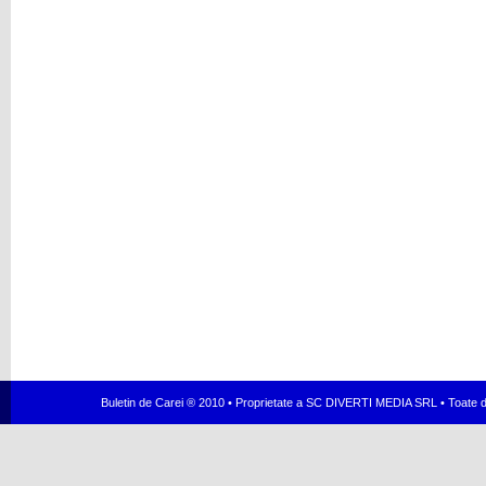
Buletin de Carei ® 2010 • Proprietate a SC DIVERTI MEDIA SRL • Toate dr