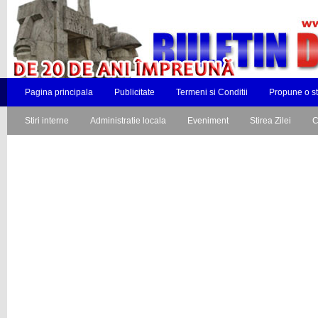
Pagina principala
Publicitate
Termeni si Conditii
Propune o st
Stiri interne
Administratie locala
Eveniment
Stirea Zilei
C