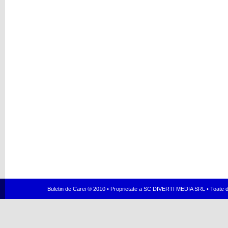
Buletin de Carei ® 2010 • Proprietate a SC DIVERTI MEDIA SRL • Toate dr