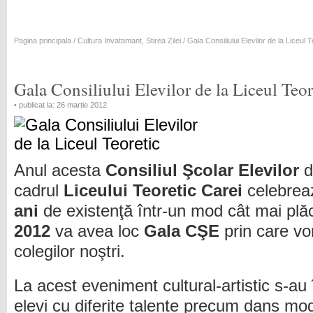
Pagina principala
/
Cultura Invatamant
,
Stirea Zilei
/ Gala Consiliului Elevilor de la Liceul T
Gala Consiliului Elevilor de la Liceul Teor
• publicat la: 26 martie 2012
Anul acesta
Consiliul Şcolar Elevilor
d
cadrul
Liceului Teoretic Carei
celebre
ani
de existenţă într-un mod cât mai plăc
2012
va avea loc
Gala CŞE
prin care vo
colegilor noştri.
La acest eveniment cultural-artistic s-au
elevi cu diferite talente precum dans mod