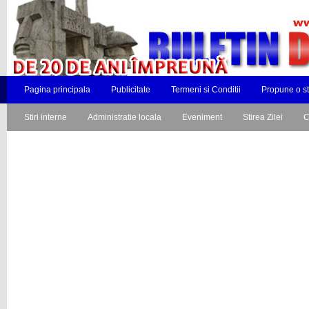
Pagina principala
Publicitate
Termeni si Conditii
Propune o st
Stiri interne
Administratie locala
Eveniment
Stirea Zilei
C