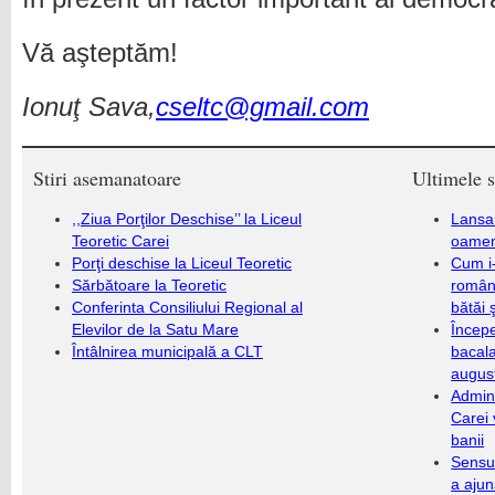
Vă aşteptăm!
Ionuţ Sava,
cseltc@gmail.com
Stiri asemanatoare
Ultimele s
,,Ziua Porţilor Deschise’’ la Liceul
Lansa
Teoretic Carei
oameni
Porţi deschise la Liceul Teoretic
Cum i-
Sărbătoare la Teoretic
români
Conferinta Consiliului Regional al
bătăi 
Elevilor de la Satu Mare
Încep
Întâlnirea municipală a CLT
bacala
augus
Admini
Carei 
banii
Sensul
a ajun