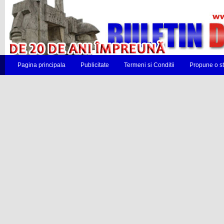
Pagina principala
Publicitate
Termeni si Conditii
Propune o st