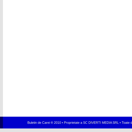
Buletin de Carei ® 2010 • Proprietate a SC DIVERTI MEDIA SRL • Toate dr