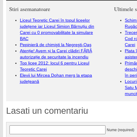
Stiri asemanatoare
Ultimele s
Liceul Teoretic Carei în topul liceelor
Schim
județene iar Liceul Simion Bărnuțiu din
Rugăc
Carei cu 0 promovabilitate la simulare
Trecer
BAC
Cod r
Pepinieră de chimişti la Negreşti-Oaş
Carei
Atenție! Avem și la Carei clădiri FĂRĂ
Plata 
autorizație de securitate la incendiu
asiste
Top licee 2012: locul 6 pentru Liceul
Primăr
Teoretic Carei
deschi
Elevii lui Mircea Dohan merg la etapa
în per
județeană
Locuri
Satu 
munci
Lasati un comentariu
Nume (required)