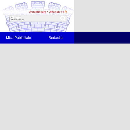
Autentificare
•
Abonati-va
Mica Publicitate
Redactia