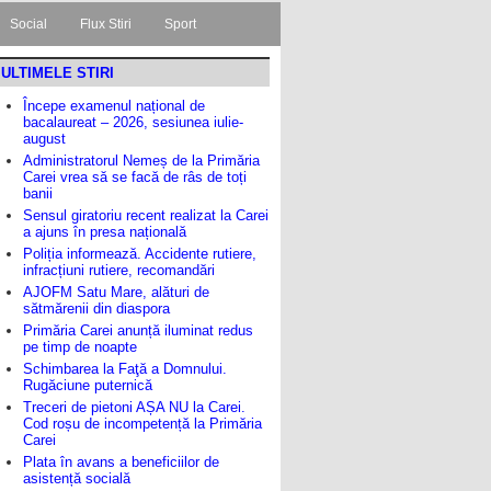
Social
Flux Stiri
Sport
ULTIMELE STIRI
Începe examenul național de
bacalaureat – 2026, sesiunea iulie-
august
Administratorul Nemeș de la Primăria
Carei vrea să se facă de râs de toți
banii
Sensul giratoriu recent realizat la Carei
a ajuns în presa națională
Poliția informează. Accidente rutiere,
infracțiuni rutiere, recomandări
AJOFM Satu Mare, alături de
sătmărenii din diaspora
Primăria Carei anunță iluminat redus
pe timp de noapte
Schimbarea la Faţă a Domnului.
Rugăciune puternică
Treceri de pietoni AȘA NU la Carei.
Cod roșu de incompetență la Primăria
Carei
Plata în avans a beneficiilor de
asistență socială