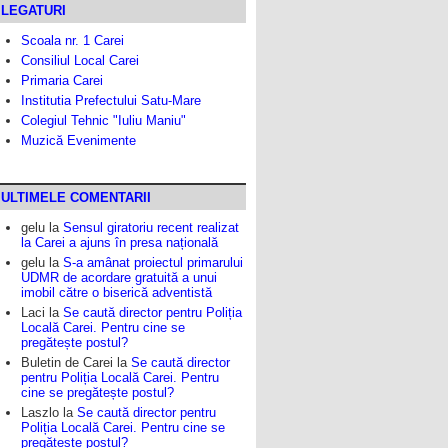
LEGATURI
Scoala nr. 1 Carei
Consiliul Local Carei
Primaria Carei
Institutia Prefectului Satu-Mare
Colegiul Tehnic "Iuliu Maniu"
Muzică Evenimente
ULTIMELE COMENTARII
gelu
la
Sensul giratoriu recent realizat
la Carei a ajuns în presa națională
gelu
la
S-a amânat proiectul primarului
UDMR de acordare gratuită a unui
imobil către o biserică adventistă
Laci
la
Se caută director pentru Poliția
Locală Carei. Pentru cine se
pregătește postul?
Buletin de Carei
la
Se caută director
pentru Poliția Locală Carei. Pentru
cine se pregătește postul?
Laszlo
la
Se caută director pentru
Poliția Locală Carei. Pentru cine se
pregătește postul?