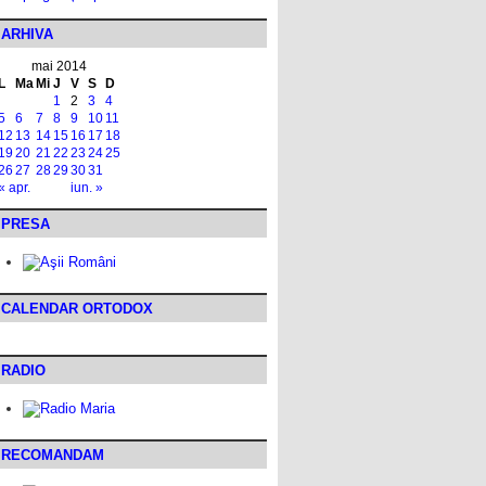
ARHIVA
mai 2014
L
Ma
Mi
J
V
S
D
1
2
3
4
5
6
7
8
9
10
11
12
13
14
15
16
17
18
19
20
21
22
23
24
25
26
27
28
29
30
31
« apr.
iun. »
PRESA
CALENDAR ORTODOX
RADIO
RECOMANDAM