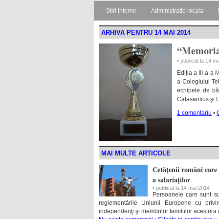
Stiri interne
Administratie locala
ARHIVA PENTRU 14 MAI 2014
“Memorial
• publicat la 14 m
Ediția a III-a a
a Colegiului Teh
echipele de bă
Calasantius şi L
1 comentariu
•
MAI MULTE ARTICOLE
Cetăţenii români care 
a salariaţilor
• publicat la 14 mai 2014
Persoanele care sunt su
reglementările Uniunii Europene cu privire
independenţi şi membrilor familiilor acestor