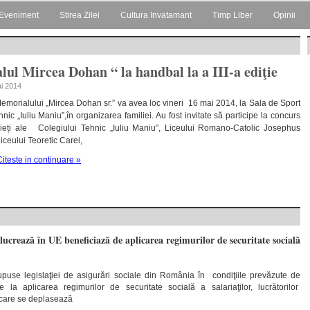
Eveniment
Stirea Zilei
Cultura Invatamant
Timp Liber
Opinii
ul Mircea Dohan “ la handbal la a III-a ediţie
ai 2014
 Memorialului „Mircea Dohan sr.” va avea loc vineri 16 mai 2014, la Sala de Sport
nic „Iuliu Maniu”,în organizarea familiei. Au fost invitate să participe la concurs
ieți ale Colegiului Tehnic „Iuliu Maniu”, Liceului Romano-Catolic Josephus
iceului Teoretic Carei,
Citeste in continuare »
lucrează în UE beneficiază de aplicarea regimurilor de securitate socială
puse legislaţiei de asigurări sociale din România în condiţiile prevăzute de
 la aplicarea regimurilor de securitate socială a salariaţilor, lucrătorilor
a care se deplasează