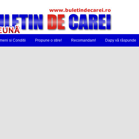
meni si Conditii
Propune o stire!
Recomandam!
Dapy vă răspunde