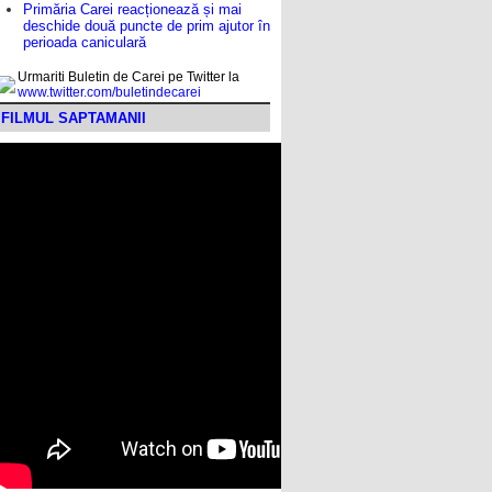
Primăria Carei reacționează și mai
deschide două puncte de prim ajutor în
perioada caniculară
Urmariti Buletin de Carei pe Twitter la
www.twitter.com/buletindecarei
FILMUL SAPTAMANII