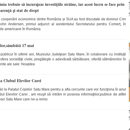
 trebuie să încurajeze investițiile străine, iar acest lucru se face prin
parență și stat de drept
e cooperării economice dintre România și SUA au fost discutate de domnul Crin
hn Andersen, primul adjunct al asistentului Secretarului pentru Comerț, în
ițiile americane în România
lor,sâmbătă 17 mai
ublicul în ultimii ani, Muzeului Judeţean Satu Mare, în colaborare cu instituţii
 sfera societăţii civile, pregăteşte o adevărată sărbătoare, oferită sătmărenilor în
ente ale sale: Noaptea
a Clubul Elevilor Carei
ri la Palatul Copiilor Satu Mare pentru a afla cercurile care vor funcţiona în anul
l Elevilor Carei , am reuşit să intrăm in posesia informaţiilor,publice de altfel
ţean Satu Mare care ne-a remis