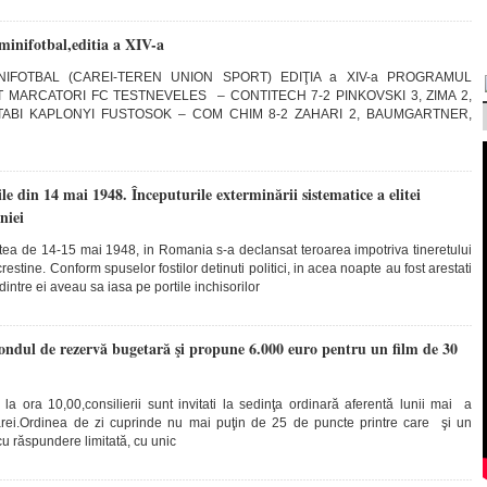
minifotbal,editia a XIV-a
IFOTBAL (CAREI-TEREN UNION SPORT) EDIŢIA a XIV-a PROGRAMUL
 MARCATORI FC TESTNEVELES – CONTITECH 7-2 PINKOVSKI 3, ZIMA 2,
 TABI KAPLONYI FUSTOSOK – COM CHIM 8-2 ZAHARI 2, BAUMGARTNER,
ile din 14 mai 1948. Începuturile exterminării sistematice a elitei
niei
ea de 14-15 mai 1948, in Romania s-a declansat teroarea impotriva tineretului
-crestine. Conform spuselor fostilor detinuti politici, in acea noapte au fost arestati
ntre ei aveau sa iasa pe portile inchisorilor
fondul de rezervă bugetară şi propune 6.000 euro pentru un film de 30
 ora 10,00,consilierii sunt invitati la sedinţa ordinară aferentă lunii mai a
arei.Ordinea de zi cuprinde nu mai puţin de 25 de puncte printre care şi un
cu răspundere limitată, cu unic