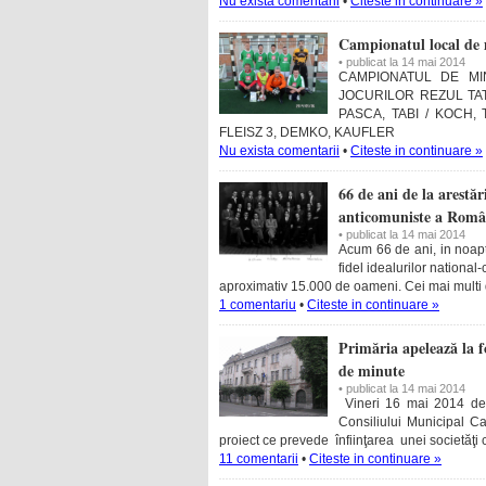
Nu exista comentarii
•
Citeste in continuare »
Campionatul local de 
• publicat la 14 mai 2014
CAMPIONATUL DE MIN
JOCURILOR REZUL TAT
PASCA, TABI / KOCH,
FLEISZ 3, DEMKO, KAUFLER
Nu exista comentarii
•
Citeste in continuare »
66 de ani de la arestăr
anticomuniste a Româ
• publicat la 14 mai 2014
Acum 66 de ani, in noapt
fidel idealurilor national
aproximativ 15.000 de oameni. Cei mai multi di
1 comentariu
•
Citeste in continuare »
Primăria apelează la 
de minute
• publicat la 14 mai 2014
Vineri 16 mai 2014 de la
Consiliului Municipal C
proiect ce prevede înfiinţarea unei societăţi 
11 comentarii
•
Citeste in continuare »