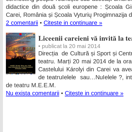
didactice din două școli europene : Școala Gi
Carei, România și Școala Vyturių Progimnazij
2 comentarii
•
Citeste in continuare »
Liceenii careieni vă invită la t
• publicat la 20 mai 2014
Direcția de Cultură și Sport și Centr
teatru. Marți 20 mai 2014 de la ora
Castelului Károlyi din Carei va ave
de teatruIelele sau…NuIelele ?, in
de teatru M.E.E.M.
Nu exista comentarii
•
Citeste in continuare »