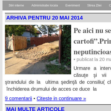
Stiri interne
Administratie locala
Eveniment
Stirea Zilei
C
ARHIVA PENTRU 20 MAI 2014
Pe aici nu s
cartofi”.Pri
neputincioa
• publicat la 20 
Urmare a interv
căsuţe şi vii
ştrandului de la ultima şedinţă de consiliu( 
închiderea drumului de acces ce duce la
9 comentarii
•
Citeste in continuare »
MAI MULTE ARTICOLE