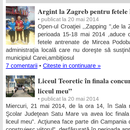
Argint la Zagreb pentru fetele
• publicat la 20 mai 2014
Open-ul Croaţiei ,,Zapping ’’,de la
perioada 15-18 mai 2014 ,aduce 
fetele antrenate de Mircea Podoba
administraţia locală care nu doreşte să susţi
municipiul Carei,ambiţiosul
7 comentarii
•
Citeste in continuare »
Liceul Teoretic în finala concu
liceul meu”
• publicat la 20 mai 2014
Miercuri, 21 mai 2014, de la ora 14, în Sala 
Şcolar Judeţean Satu Mare va avea loc finala
liceul meu”. Acţiunea face parte din Campania d
construiesc viitorul”, desfăşurată în perioada apr