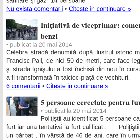
sanitare şi gaz- 14 persoane
Nu exista comentarii
•
Citeste in continuare »
Iniţiativă de viceprimar: come
benzi
• publicat la 20 mai 2014
Celebra stradă denumită după ilustrul istoric m
Francisc Pall, de nici 50 de metri, care face leg
şi strada Ignişului a fost închisă din nou în curs
a fi transformată în talcioc-piaţă de vechituri.
6 comentarii
•
Citeste in continuare »
5 persoane cercetate pentru fu
• publicat la 20 mai 2014
Poliţiştii au identificat 5 persoane c
furt iar una tentativă la furt calificat . Poliţiştii 
un bărbat , în vârstă de 46 de ani, care în urm