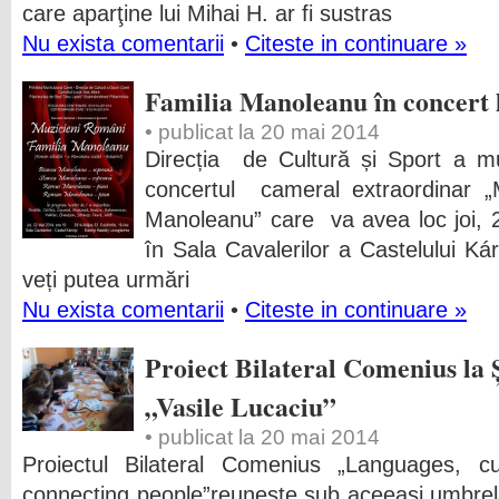
care aparţine lui Mihai H. ar fi sustras
Nu exista comentarii
•
Citeste in continuare »
Familia Manoleanu în concert
• publicat la 20 mai 2014
Direcția de Cultură și Sport a mun
concertul cameral extraordinar „
Manoleanu” care va avea loc joi, 
în Sala Cavalerilor a Castelului Kár
veți putea urmări
Nu exista comentarii
•
Citeste in continuare »
Proiect Bilateral Comenius la
„Vasile Lucaciu”
• publicat la 20 mai 2014
Proiectul Bilateral Comenius „Languages, c
connecting people”reunește sub aceeași umbrelă