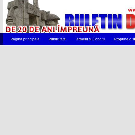
Pagina principala
Publicitate
Termeni si Conditii
Propune o st