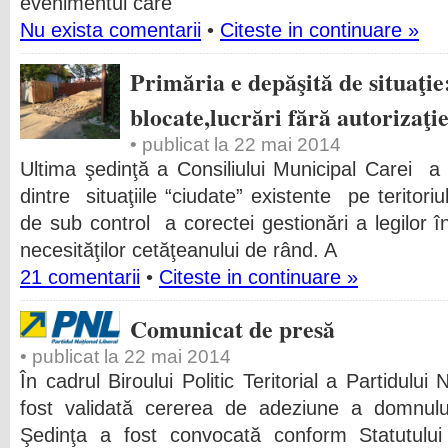
evenimentul care
Nu exista comentarii
•
Citeste in continuare »
Primăria e depăşită de situaţi
blocate,lucrări fără autorizaţ
• publicat la 22 mai 2014
Ultima şedinţă a Consiliului Municipal Carei 
dintre situaţiile “ciudate” existente pe teritori
de sub control a corectei gestionări a legilor î
necesităţilor cetăţeanului de rând. A
21 comentarii
•
Citeste in continuare »
Comunicat de presă
• publicat la 22 mai 2014
În cadrul Biroului Politic Teritorial a Partidulu
fost validată cererea de adeziune a domnulu
Şedinţa a fost convocată conform Statutului P