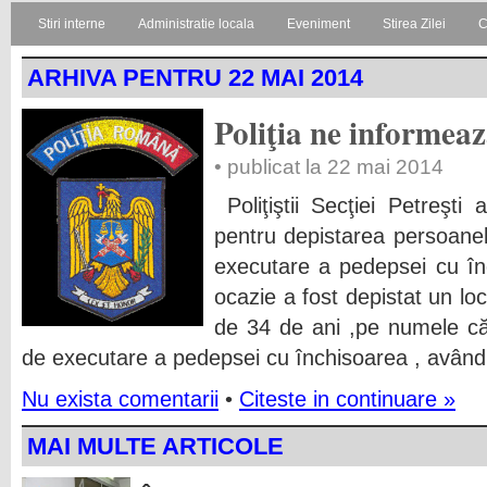
Stiri interne
Administratie locala
Eveniment
Stirea Zilei
C
ARHIVA PENTRU 22 MAI 2014
Poliţia ne informea
• publicat la 22 mai 2014
Poliţiştii Secţiei Petreşti
pentru depistarea persoan
executare a pedepsei cu
ocazie a fost depistat un loc
de 34 de ani ,pe numele c
de executare a pedepsei cu închisoarea , având
Nu exista comentarii
•
Citeste in continuare »
MAI MULTE ARTICOLE