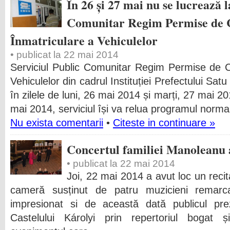
În 26 și 27 mai nu se lucrează l
Comunitar Regim Permise de 
Înmatriculare a Vehiculelor
• publicat la 22 mai 2014
Serviciul Public Comunitar Regim Permise de C
Vehiculelor din cadrul Instituției Prefectului Sat
în zilele de luni, 26 mai 2014 și marți, 27 mai 2
mai 2014, serviciul își va relua programul norma
Nu exista comentarii
•
Citeste in continuare »
Concertul familiei Manoleanu a
• publicat la 22 mai 2014
Joi, 22 mai 2014 a avut loc un reci
cameră susținut de patru muzicieni remarca
impresionat si de această dată publicul pre
Castelului Károlyi prin repertoriul bogat și 