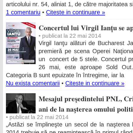
articolului nr. 54, aliniat 1, de către majoritatea
1 comentariu
•
Citeste in continuare »
Concertul lui Virgil Ianțu se
• publicat la 22 mai 2014
Virgil Ianţu alături de Bucharest J
premieră pe scena Operei Naţion
un concert de 5 stele. Concertul p
26 mai, este aproape Sold Out.
Categoria B sunt epuizate în întregime, iar la
Nu exista comentarii
•
Citeste in continuare »
Mesajul preşedintelui PNL, Cri
ani de la naşterea omului poli
• publicat la 22 mai 2014
„Astăzi se împlineşte un secol de la naşterea
2014 trebuie să ne reamintească în primul rând