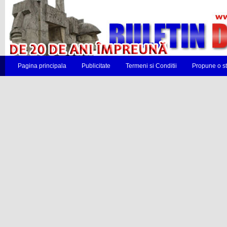
Pagina principala
Publicitate
Termeni si Conditii
Propune o st