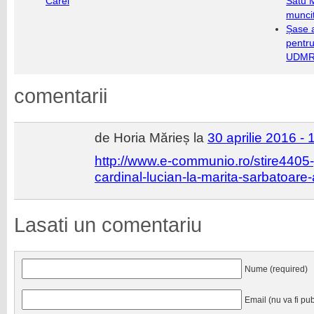
Carei
Satu 
munci
Șase a
pentru
UDMR 
comentarii
de Horia Mărieș la
30 aprilie 2016 - 
http://www.e-communio.ro/stire4405-p
cardinal-lucian-la-marita-sarbatoare-
Lasati un comentariu
Nume (required)
Email (nu va fi pub