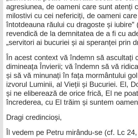
agresiunea, de oameni care sunt atenți cu 
milostivi cu cei nefericiți, de oameni car
întotdeauna răului cu dragoste și iubire”
revendică de la demnitatea de a fi cu ade
„servitori ai bucuriei și ai speranței prin 
În acest context vă îndemn să ascultați 
dimineața Învierii; vă îndemn să vă ridica
și să vă minunați în fața mormântului gol 
izvorul Luminii, al Vieții și Bucuriei. El,
și ne eliberează de orice frică, El ne poa
încrederea, cu El trăim și suntem oameni ai
Dragi credincioși,
Îl vedem pe Petru mirându-se (cf. Lc 24