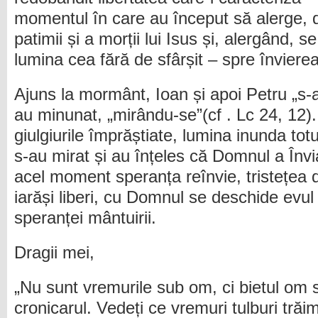
momentul în care au început să alerge, d
patimii și a morții lui Isus și, alergând, 
lumina cea fără de sfârșit – spre învierea
Ajuns la mormânt, Ioan și apoi Petru „s-a
au minunat, „mirându-se”(cf . Lc 24, 12)
giulgiurile împrăștiate, lumina inunda totul
s-au mirat și au înțeles că Domnul a Înviat
acel moment speranța reînvie, tristețea 
iarăși liberi, cu Domnul se deschide evul n
speranței mântuirii.
Dragii mei,
„Nu sunt vremurile sub om, ci bietul om 
cronicarul. Vedeți ce vremuri tulburi trăi