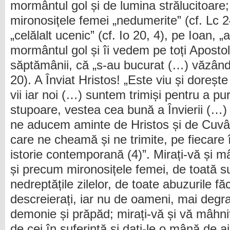
mormântul gol și de lumina strălucitoare
mironosițele femei „nedumerite” (cf. Lc 2
„celălalt ucenic” (cf. Io 20, 4), pe Ioan, 
mormântul gol și îi vedem pe toți Apostoli
săptămânii, că „s-au bucurat (…) văzând
20). A Înviat Hristos! „Este viu și dorește 
vii iar noi (…) suntem trimiși pentru a pur
stupoare, vestea cea bună a Învierii (…
ne aducem aminte de Hristos și de Cuvân
care ne cheamă și ne trimite, pe fiecare 
istorie contemporană (4)”. Mirați-vă și m
și precum mironosițele femei, de toată su
nedreptățile zilelor, de toate abuzurile fă
descreierați, iar nu de oameni, mai degra
demonie și prăpăd; mirați-vă și vă mâhni
de cei în suferință și dați-le o mână de a