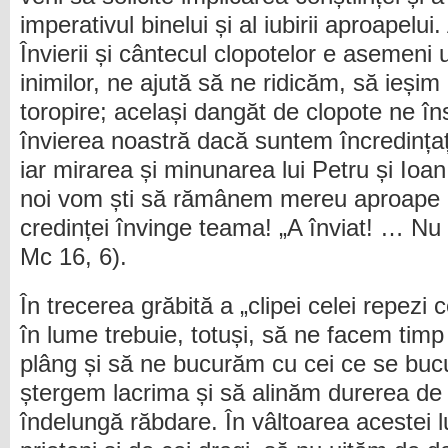
imperativul binelui și al iubirii aproapel
Învierii și cântecul clopotelor e asemeni 
inimilor, ne ajută să ne ridicăm, să ieșim 
toropire; același dangăt de clopote ne î
învierea noastră dacă suntem încredințați
iar mirarea și minunarea lui Petru și Ioa
noi vom ști să rămânem mereu aproape d
credinței învinge teama! „A înviat! … Nu 
Mc 16, 6).
În trecerea grăbită a „clipei celei repezi c
în lume trebuie, totuși, să ne facem tim
plâng și să ne bucurăm cu cei ce se bucu
ștergem lacrima și să alinăm durerea de p
îndelungă răbdare. În vâltoarea acestei 