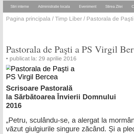
Stiri interne
Administratie locala
Eveniment
Stirea Zilei
C
Pagina principala
/
Timp Liber
/ Pastorala de Paşti
Pastorala de Paşti a PS Virgil Be
• publicat la: 29 aprilie 2016
Scrisoare Pastorală
la Sărbătoarea Învierii Domnului
2016
„Petru, sculându-se, a alergat la mormân
văzut giulgiurile singure zăcând. Și a pl