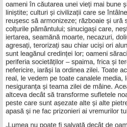
oameni în căutarea unei vieți mai bune și
liniștite; culturi și civilizații care se întâ
reușesc să armonizeze; războaie și ură 
colțurile pământului; sinucigași care, neșt
iertarea, seamănă moarte, necazuri, doliu 
agresați, terorizați sau chiar uciși ori alu
sunt leagănul credinței lor; oameni săraci,
periferia societăților – spaima, frica și te
nefericire, iarăși la ordinea zilei. Toate 
real, le vedem pe toate canalele media, le
nesiguranța și teama zilei de mâine. Acea
altceva decât să transforme sufletele noa
peste care sunt așezate alte și alte pie
apasă și ne fac prizonieri ai vremurilor tu
„Lumea nu poate fi salvată decât de oam