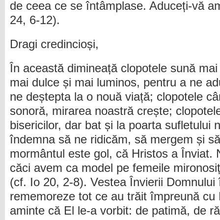
de ceea ce se întâmplase. Aduceți-vă ami
24, 6-12).
Dragi credincioși,
În această dimineață clopotele sună mai ta
mai dulce și mai luminos, pentru a ne ad
ne deștepta la o nouă viață; clopotele câ
sonoră, mirarea noastră crește; clopotele 
bisericilor, dar bat și la poarta sufletului
îndemna să ne ridicăm, să mergem și să 
mormântul este gol, că Hristos a Înviat. 
căci avem ca model pe femeile mironosiț
(cf. Io 20, 2-8). Vestea Învierii Domnului 
rememoreze tot ce au trăit împreună cu 
aminte că El le-a vorbit: de patimă, de ră