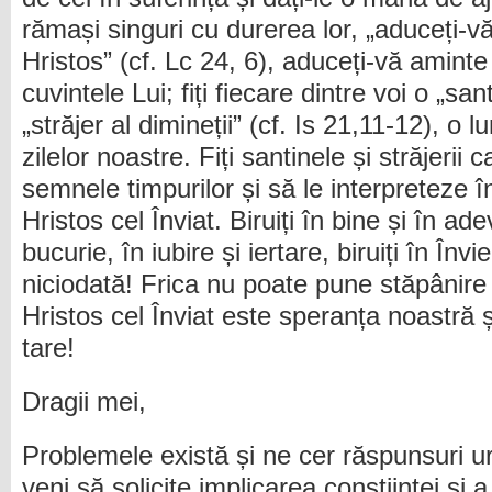
rămași singuri cu durerea lor, „aduceți-v
Hristos” (cf. Lc 24, 6), aduceți-vă amint
cuvintele Lui; fiți fiecare dintre voi o „san
„străjer al dimineții” (cf. Is 21,11-12), o 
zilelor noastre. Fiți santinele și străjerii 
semnele timpurilor și să le interpreteze în
Hristos cel Înviat. Biruiți în bine și în ade
bucurie, în iubire și iertare, biruiți în Î
niciodată! Frica nu poate pune stăpânire 
Hristos cel Înviat este speranța noastră 
tare!
Dragii mei,
Problemele există și ne cer răspunsuri u
veni să solicite implicarea conștiinței și 