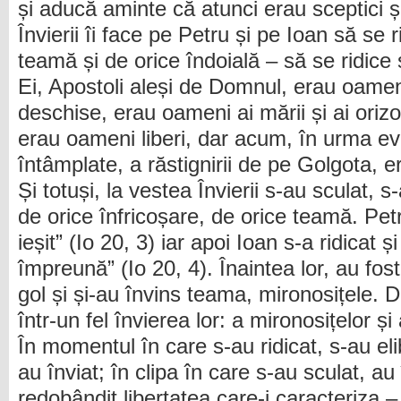
și aducă aminte că atunci erau sceptici ș
Învierii îi face pe Petru și pe Ioan să se 
teamă și de orice îndoială – să se ridice
Ei, Apostoli aleși de Domnul, erau oameni 
deschise, erau oameni ai mării și ai orizon
erau oameni liberi, dar acum, în urma e
întâmplate, a răstignirii de pe Golgota, 
Și totuși, la vestea Învierii s-au sculat, s-
de orice înfricoșare, de orice teamă. Petr
ieșit” (Io 20, 3) iar apoi Ioan s-a ridicat și
împreună” (Io 20, 4). Înaintea lor, au fos
gol și și-au învins teama, mironosițele. 
într-un fel învierea lor: a mironosițelor și 
În momentul în care s-au ridicat, s-au eli
au înviat; în clipa în care s-au sculat, au
redobândit libertatea care-i caracteriza – 