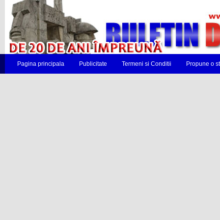
Pagina principala
Publicitate
Termeni si Conditii
Propune o st