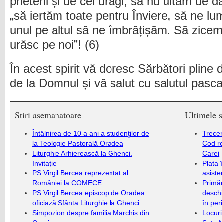
prieteni și de cei dragi, să nu uităm de daru
„să iertăm toate pentru Înviere, să ne l
unul pe altul să ne îmbrățișăm. Să zicem f
urăsc pe noi”! (6)
În acest spirit vă doresc Sărbători pline 
de la Domnul și vă salut cu salutul pascal
Stiri asemanatoare
Ultimele s
Întâlnirea de 10 a ani a studenţilor de
Trecer
la Teologie Pastorală Oradea
Cod r
Liturghie Arhierească la Ghenci.
Carei
Invitaţie
Plata 
PS Virgil Bercea reprezentat al
asiste
României la COMECE
Primăr
PS Virgil Bercea episcop de Oradea
deschi
oficiază Sfânta Liturghie la Ghenci
în per
Simpozion despre familia Marchiș din
Locuri