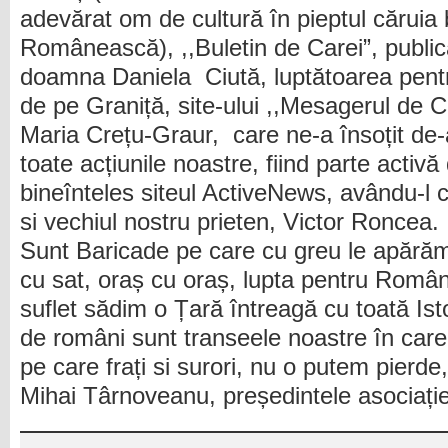
adevărat om de cultură în pieptul căruia
Românească), ,,Buletin de Carei”, publi
doamna Daniela Ciută, luptătoarea pentr
de pe Graniță, site-ului ,,Mesagerul de
Maria Crețu-Graur, care ne-a însoțit de-a
toate acțiunile noastre, fiind parte activă
bineînteles siteul ActiveNews, avându-l 
si vechiul nostru prieten, Victor Roncea.
Sunt Baricade pe care cu greu le apărăm, 
cu sat, oraș cu oraș, lupta pentru Români
suflet sădim o Țară întreagă cu toată Isto
de români sunt transeele noastre în car
pe care frați si surori, nu o putem pierde
Mihai Târnoveanu, președintele asociați