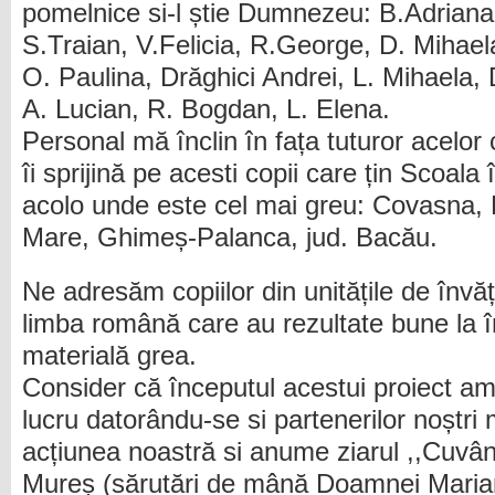
pomelnice si-l știe Dumnezeu: B.Adriana,
S.Traian, V.Felicia, R.George, D. Mihaela
O. Paulina, Drăghici Andrei, L. Mihaela, 
A. Lucian, R. Bogdan, L. Elena.
Personal mă înclin în fața tuturor acelor
îi sprijină pe acesti copii care țin Scoa
acolo unde este cel mai greu: Covasna, 
Mare, Ghimeș-Palanca, jud. Bacău.
Ne adresăm copiilor din unitățile de înv
limba română care au rezultate bune la în
materială grea.
Consider că începutul acestui proiect am
lucru datorându-se si partenerilor noștr
acțiunea noastră si anume ziarul ,,Cuvânt
Mureș (sărutări de mână Doamnei Maria