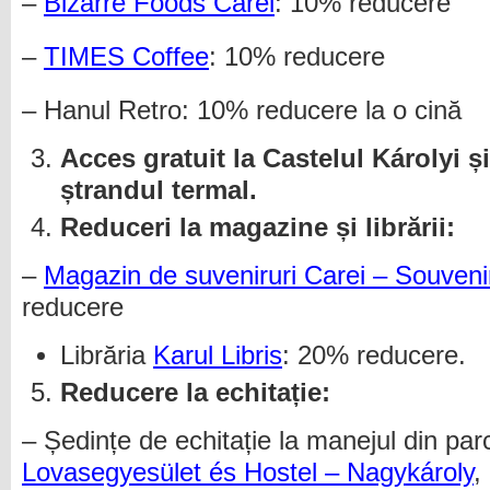
–
Bizarre Foods Carei
: 10% reducere
–
TIMES Coffee
: 10% reducere
– Hanul Retro: 10% reducere la o cină
Acces gratuit la Castelul
Károlyi
și
ștrandul termal.
Reduceri la magazine și librării:
–
Magazin de suveniruri Carei – Souveni
reducere
Librăria
Karul Libris
: 20% reducere.
Reducere la echitație:
– Ședințe de echitație la manejul din par
Lovasegyesület és Hostel – Nagykároly
,