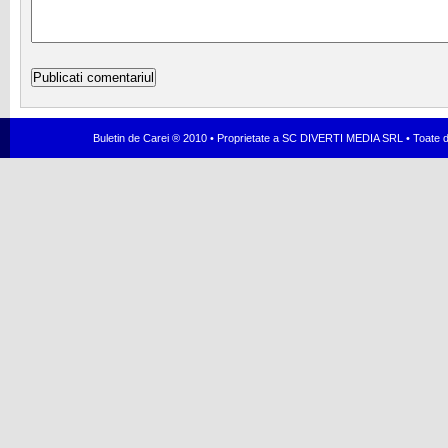
Buletin de Carei ® 2010 • Proprietate a SC DIVERTI MEDIA SRL • Toate dr