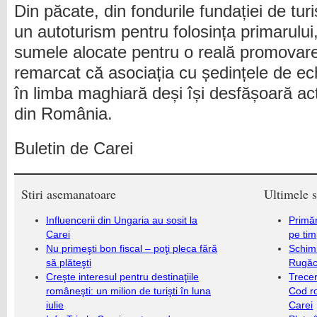
Din păcate, din fondurile fundației de turi
un autoturism pentru folosința primarulu
sumele alocate pentru o reală promovare
remarcat că asociația cu ședințele de ec
în limba maghiară deși își desfășoară act
din România.
Buletin de Carei
Stiri asemanatoare
Ultimele s
Influencerii din Ungaria au sosit la
Primăr
Carei
pe ti
Nu primeşti bon fiscal – poţi pleca fără
Schim
să plăteşti
Rugăc
Creşte interesul pentru destinaţiile
Trecer
româneşti: un milion de turişti în luna
Cod r
iulie
Carei