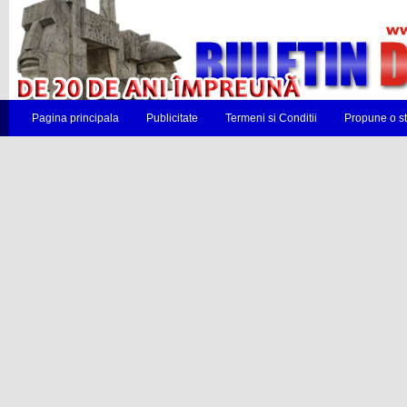
Pagina principala
Publicitate
Termeni si Conditii
Propune o st