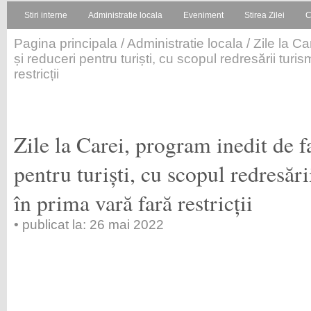
Stiri interne
Administratie locala
Eveniment
Stirea Zilei
C
Pagina principala
/
Administratie locala
/ Zile la Ca
și reduceri pentru turiști, cu scopul redresării turis
restricții
Zile la Carei, program inedit de fa
pentru turiști, cu scopul redresări
în prima vară fară restricții
• publicat la: 26 mai 2022