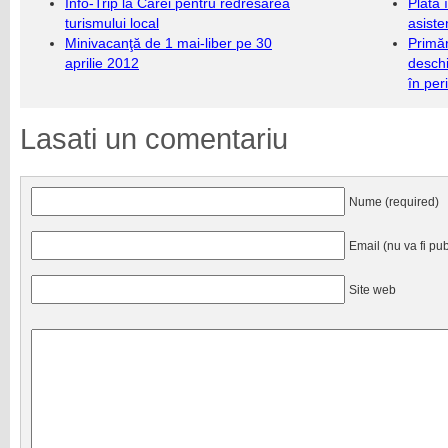
Info-Trip la Carei pentru redresarea
Plata 
turismului local
asiste
Minivacanţă de 1 mai-liber pe 30
Primăr
aprilie 2012
deschi
în per
Lasati un comentariu
Nume (required)
Email (nu va fi pub
Site web