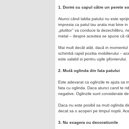
1. Dormi cu capul către un perete so
Atunci când tablia patului nu este spri
impresia ca patul tau arata mai bine in
„plutitor” va conduce la dezechilibru, n
metal – despre acestea se spune că răce
Mai mult decât atât, dacă in momentul i
schimbă rapid pozitia mobilierului – ac
este valabil si pentru uşile şifonierului.
2. Mută oglinda din fata patului
Este adevarat ca oglinzile te ajuta sa m
fata cu oglinda. Daca atunci cand te ridi
negative. Oglinzile sunt considerate de
Daca nu este posibil sa muti oglinda din
decat sa o acoperi pe timpul noptii. Acel
3. Nu exagera cu decoratiunile