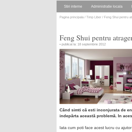
Stiri interne
Administratie locala
Pagina principala
/
Timp Liber
/ Feng Shui pentru at
Feng Shui pentru atrager
• publicat la: 18 septembrie 2012
Când simti că esti inconjurata de en
indepărta această problemă. In aces
Iata cum poti face acest lucru cu ajutor