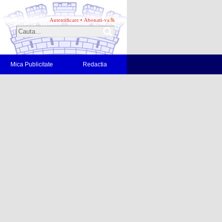
Autentificare
•
Abonati-va
Mica Publicitate
Redactia