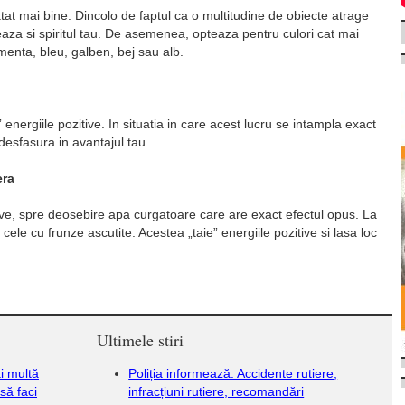
at mai bine. Dincolo de faptul ca o multitudine de obiecte atrage
eaza si spiritul tau. De asemenea, opteaza pentru culori cat mai
enta, bleu, galben, bej sau alb.
” energiile pozitive. In situatia in care acest lucru se intampla exact
desfasura in avantajul tau.
era
ive, spre deosebire apa curgatoare care are exact efectul opus. La
l cele cu frunze ascutite. Acestea „taie” energiile pozitive si lasa loc
Ultimele stiri
i multă
Poliția informează. Accidente rutiere,
să faci
infracțiuni rutiere, recomandări