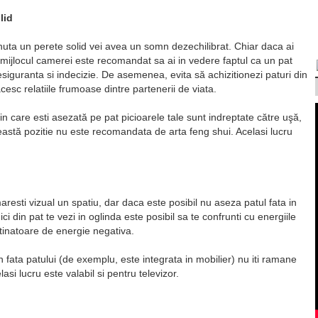
lid
jinuta un perete solid vei avea un somn dezechilibrat. Chiar daca ai
 mijlocul camerei este recomandat sa ai in vedere faptul ca un pat
esiguranta si indecizie. De asemenea, evita să achizitionezi paturi din
sc relatiile frumoase dintre partenerii de viata.
n care esti asezată pe pat picioarele tale sunt indreptate către uşă,
eastă pozitie nu este recomandata de arta feng shui. Acelasi lucru
aresti vizual un spatiu, dar daca este posibil nu aseza patul fata in
ci din pat te vezi in oglinda este posibil sa te confrunti cu energiile
tinatoare de energie negativa.
 fata patului (de exemplu, este integrata in mobilier) nu iti ramane
asi lucru este valabil si pentru televizor.