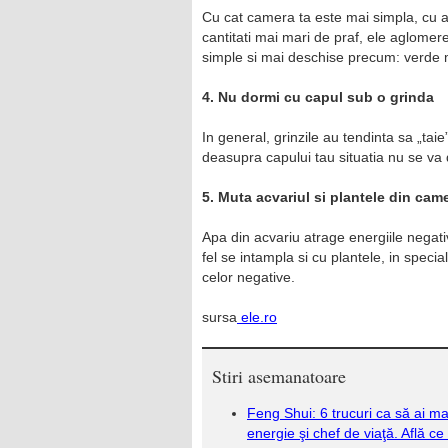
Cu cat camera ta este mai simpla, cu at
cantitati mai mari de praf, ele aglomer
simple si mai deschise precum: verde m
4. Nu dormi cu capul sub o grinda
In general, grinzile au tendinta sa „taie
deasupra capului tau situatia nu se va 
5. Muta acvariul si plantele din cam
Apa din acvariu atrage energiile negat
fel se intampla si cu plantele, in specia
celor negative.
sursa
ele.ro
Stiri asemanatoare
Feng Shui: 6 trucuri ca să ai ma
energie şi chef de viaţă. Află ce 