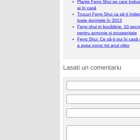
Plante Feng Shui pe care trebui
ai în casă
Trucuri Feng Shui ca să-ţi îndep
toate dorinţele în 2013
Feng shui in bucătărie: 10 secr
pentru armonie şi prosperitate
Feng Shui: Ce să-ţi pui în casă
a avea noroc tot anul viitor
Lasati un comentariu