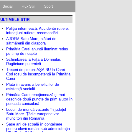
Social
Flux Stiri
Sport
ULTIMELE STIRI
Poliția informează. Accidente rutiere,
infracțiuni rutiere, recomandări
AJOFM Satu Mare, alături de
sătmărenii din diaspora
Primăria Carei anunță iluminat redus
pe timp de noapte
Schimbarea la Faţă a Domnului.
Rugăciune puternică
Treceri de pietoni AȘA NU la Carei.
Cod roșu de incompetență la Primăria
Carei
Plata în avans a beneficiilor de
asistență socială
Primăria Carei reacționează și mai
deschide două puncte de prim ajutor în
perioada caniculară
Locuri de muncă vacante în județul
Satu Mare. Țările europene vor
muncitori din România
Șase ani de școală în containere
pentru elevii români sub administrația