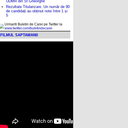
UDMR din Sf.Gheorghe
Rezultate Titularizare. Un număr de 90
de candidați au obținut note între 1 și
5
Urmariti Buletin de Carei pe Twitter la
www.twitter.com/buletindecarei
FILMUL SAPTAMANII