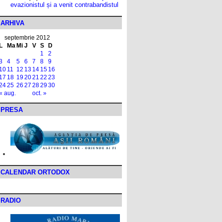
evazionistul și a venit contrabandistul
ARHIVA
septembrie 2012
L
Ma
Mi
J
V
S
D
1
2
3
4
5
6
7
8
9
10
11
12
13
14
15
16
17
18
19
20
21
22
23
24
25
26
27
28
29
30
« aug.
oct. »
PRESA
CALENDAR ORTODOX
RADIO