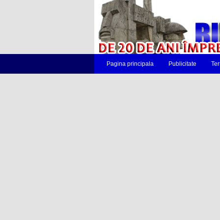
Pagina principala
Publicitate
Ter