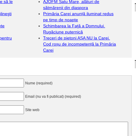
e să le
AJOFM Satu Mare, alături de
sătmărenii din diaspora
lineşti
Primăria Carei anunță iluminat redus
pe timp de noapte
ete
Schimbarea la Faţă a Domnului.
Rugăciune puternică
 pentru
Treceri de pietoni AȘA NU la Carei.
Cod roșu de incompetență la Primăria
Carei
Nume (required)
Email (nu va fi publicat) (required)
Site web