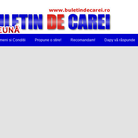
meni si Conditii
Propune o stire!
Recomandam!
Dapy vă răspunde