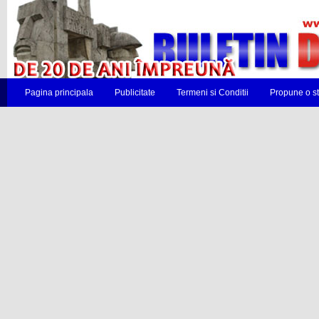
Pagina principala
Publicitate
Termeni si Conditii
Propune o st