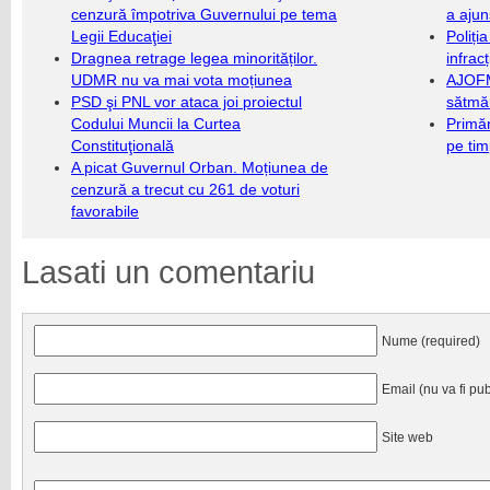
cenzură împotriva Guvernului pe tema
a ajun
Legii Educaţiei
Poliți
Dragnea retrage legea minorităților.
infrac
UDMR nu va mai vota moțiunea
AJOFM
PSD şi PNL vor ataca joi proiectul
sătmăr
Codului Muncii la Curtea
Primăr
Constituţională
pe ti
A picat Guvernul Orban. Moțiunea de
cenzură a trecut cu 261 de voturi
favorabile
Lasati un comentariu
Nume (required)
Email (nu va fi pub
Site web