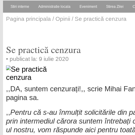
Stiri interne
Administratie locala
Eveniment
Stirea Zilei
C
Pagina principala
/
Opinii
/ Se practică cenzura
Se practică cenzura
• publicat la: 9 iulie 2020
,,DA, suntem cenzurați!,, scrie Mihai Fa
pagina sa.
,,
Pentru că s-au înmulțit solicitările din par
prin intermediul cărora suntem întrebați 
ul nostru, vom răspunde aici pentru toat