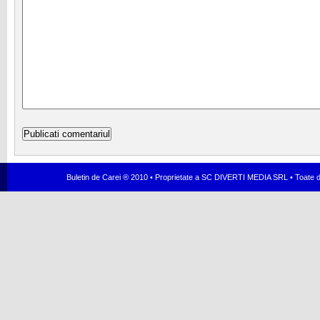
Buletin de Carei ® 2010 • Proprietate a SC DIVERTI MEDIA SRL • Toate dr