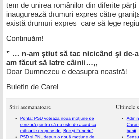
tem de unirea românilor din diferite părț
inaugurează drumuri expres către graniț
există drumuri expres care să lege regiun
Continuăm!
” … n-am ştiut să tac nicicând şi de-
am făcut să latre câinii…,,
Doar Dumnezeu e deasupra noastră!
Buletin de Carei
Stiri asemanatoare
Ultimele s
Ponta: PSD votează noua moţiune de
Admini
cenzură pentru că nu este de acord cu
Carei 
măsurile propuse de „Boc şi Funeriu”
banii
PSD şi PNL depun o nouă moţiune de
Sensul