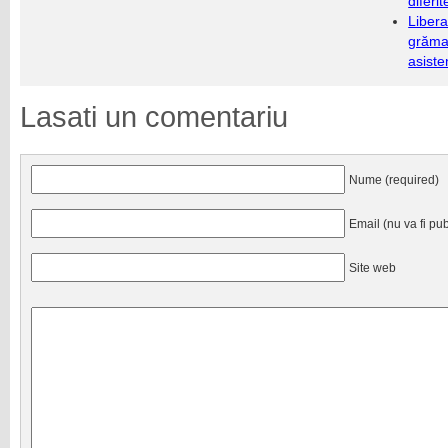
diferi
Libera
grămad
asiste
Lasati un comentariu
Nume (required)
Email (nu va fi pub
Site web