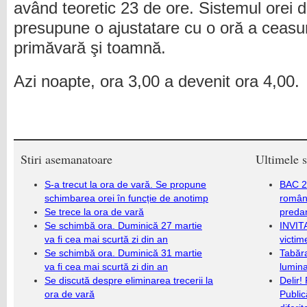
având teoretic 23 de ore. Sistemul orei d
presupune o ajustatare cu o oră a ceasuri
primăvară şi toamnă.
Azi noapte, ora 3,00 a devenit ora 4,00.
Stiri asemanatoare
Ultimele s
S-a trecut la ora de vară. Se propune
BAC 20
schimbarea orei în funcție de anotimp
română
Se trece la ora de vară
predar
Se schimbă ora. Duminică 27 martie
INVIT
va fi cea mai scurtă zi din an
victim
Se schimbă ora. Duminică 31 martie
Tabăra
va fi cea mai scurtă zi din an
lumina
Se discută despre eliminarea trecerii la
Delir!
ora de vară
Public