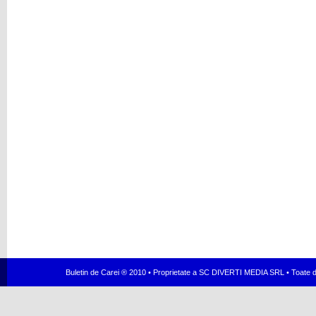
Buletin de Carei ® 2010 • Proprietate a SC DIVERTI MEDIA SRL • Toate dr