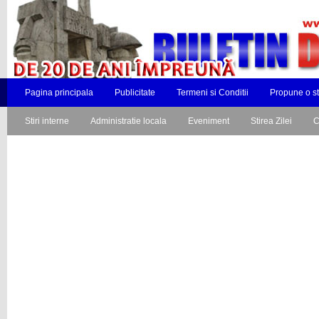
Pagina principala
Publicitate
Termeni si Conditii
Propune o st
Stiri interne
Administratie locala
Eveniment
Stirea Zilei
C